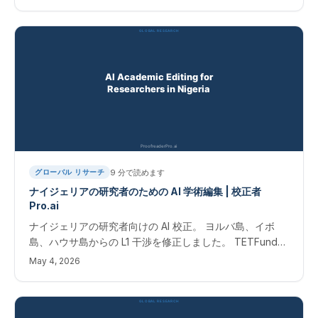
ービス
9
分で読めます
グローバル リサーチ
ナイジェリアの研究者のための AI 学術編集 | 校正者
Pro.ai
ナイジェリアの研究者向けの AI 校正。 ヨルバ島、イボ
島、ハウサ島からの L1 干渉を修正しました。 TETFund
および NUC 出版物の即時結果。
May 4, 2026