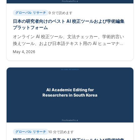
9
分で読めます
グローバル リサーチ
日本の研究者向けのベスト AI 校正ツールおよび学術編集
プラットフォーム
オンライン AI 校正ツール、文法チェッカー、学術的言い
換えツール、および日本語テキスト用の AI ヒューマナイ
ザー。 Scopus および Web of Science ジャーナルに出
May 4, 2026
版する日本人研究者向けの即時編集ソフトウェア。
10
分で読めます
グローバル リサーチ