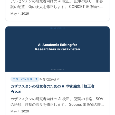
アルゼンチンの研究者向けの AI 校正。 記事の誤り、形容
詞の配置、偽の友人を修正します。 CONICET 出版物の即
時結果。 アルゼンチン研究者向け AI アカデミック版
May 4, 2026
8
分で読めます
グローバル リサーチ
カザフスタンの研究者のための AI 学術編集 | 校正者
Pro.ai
カザフスタンの研究者向けの AI 校正。 冠詞の省略、SOV
の語順、時制の誤りを修正します。 Scopus 出版物の即時
結果。 カザフスタンの研究者のための学術編集
May 4, 2026