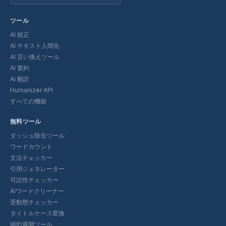
ツール
AI 校正
AI テキスト人間化
AI 言い換えツール
AI 要約
AI 翻訳
Humanizer API
すべての機能
無料ツール
ダッシュ除去ツール
ワードカウント
文法チェッカー
引用ジェネレーター
可読性チェッカー
AIワードクリーナー
受動態チェッカー
タイトルケース変換
縮約展開ツール