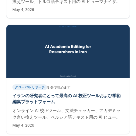
換えツール、トルコ語テキスト用の AI ヒューマナイザ
ー。 Scopus および Web of Science ジャーナルに出版
May 4, 2026
するトルコの研究者向けの即時編集ソフトウェア。
9
分で読めます
グローバル リサーチ
イランの研究者にとって最高の AI 校正ツールおよび学術
編集プラットフォーム
オンライン AI 校正ツール、文法チェッカー、アカデミッ
ク言い換えツール、ペルシア語テキスト用の AI ヒューマ
ナイザー。 Scopus および Web of Science ジャーナル
May 4, 2026
に出版するイラン研究者向けの即時編集ソフトウェア。