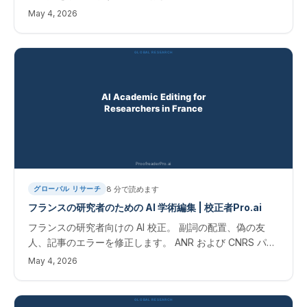
ンの即時結果。 ドイツの研究者向けの学術文書の修正
May 4, 2026
8
分で読めます
グローバル リサーチ
フランスの研究者のための AI 学術編集 | 校正者Pro.ai
フランスの研究者向けの AI 校正。 副詞の配置、偽の友
人、記事のエラーを修正します。 ANR および CNRS パブ
リケーションの即時結果。 フランスの研究者向けの AI ア
May 4, 2026
カデミック版