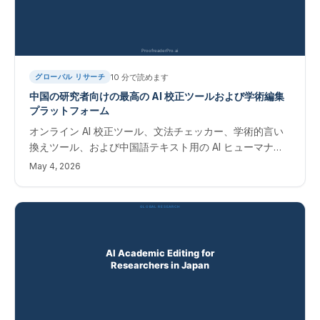
10
分で読めます
グローバル リサーチ
中国の研究者向けの最高の AI 校正ツールおよび学術編集
プラットフォーム
オンライン AI 校正ツール、文法チェッカー、学術的言い
換えツール、および中国語テキスト用の AI ヒューマナイ
ザー。 NSFC、SCI、および Scopus ジャーナルで出版す
May 4, 2026
る中国人研究者向けの即時編集ソフトウェア。中国人研究
者向けのAI学術英語磨きツール