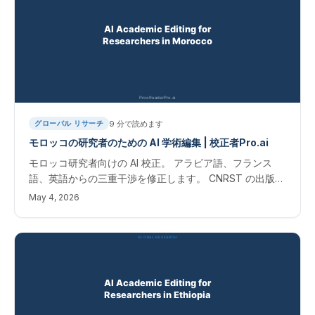
9
分で読めます
グローバル リサーチ
モロッコの研究者のための AI 学術編集 | 校正者Pro.ai
モロッコ研究者向けの AI 校正。 アラビア語、フランス
語、英語からの三重干渉を修正します。 CNRST の出版
物。 モロッコ研究者のための学術編集
May 4, 2026