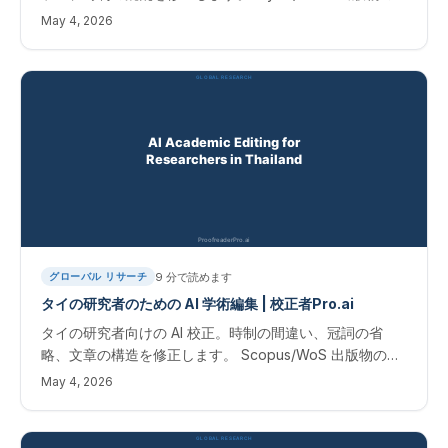
即時結果。 マレーシア研究者向けの AI 学術編集
May 4, 2026
9
分で読めます
グローバル リサーチ
タイの研究者のための AI 学術編集 | 校正者Pro.ai
タイの研究者向けの AI 校正。時制の間違い、冠詞の省
略、文章の構造を修正します。 Scopus/WoS 出版物の即
時結果。 タイ研究者向けAIを活用した学術論文編集サービ
May 4, 2026
ス