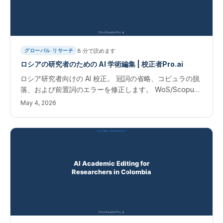
8
分で読めます
グローバル リサーチ
ロシアの研究者のための AI 学術編集 | 校正者Pro.ai
ロシア研究者向けの AI 校正。 冠詞の省略、コピュラの脱
落、および前置詞のエラーを修正します。 WoS/Scopus
出版物の即時結果。 ロシア研究者のための学術編集
May 4, 2026