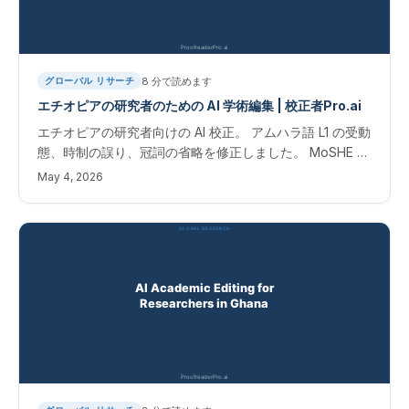
8
分で読めます
グローバル リサーチ
エチオピアの研究者のための AI 学術編集 | 校正者Pro.ai
エチオピアの研究者向けの AI 校正。 アムハラ語 L1 の受動
態、時制の誤り、冠詞の省略を修正しました。 MoSHE の
出版要件。
May 4, 2026