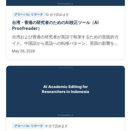
10
分で読めます
グローバル リサーチ
台湾・香港の研究者のためのAI校正ツール（AI
Proofreader）
台湾および香港の研究者が英語で執筆するための実践的ガ
イド。中国語から英語への転移パターン、英国の影響を受
けた香港と米国の影響を受けた台湾という地域差、そして
May 26, 2026
AIによる編集ワークフローを解説します。
9
分で読めます
グローバル リサーチ