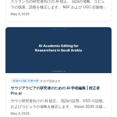
スリランカの研究者向けの AI 校正。 冠詞の省略、コピュ
ラの脱落、語順を修正します。 NSF および UGC 出版物
の即時結果。
May 4, 2026
9
分で読めます
グローバル リサーチ
サウジアラビアの研究者のための AI 学術編集 | 校正者
Pro.ai
サウジ研究者向けの AI 校正。 冠詞の誤用、VSO の語順、
およびコピュラの省略を修正します。 Vision 2030 出版物
の即時結果。 サウジアラビアの研究者向けの学術編集サ
May 4, 2026