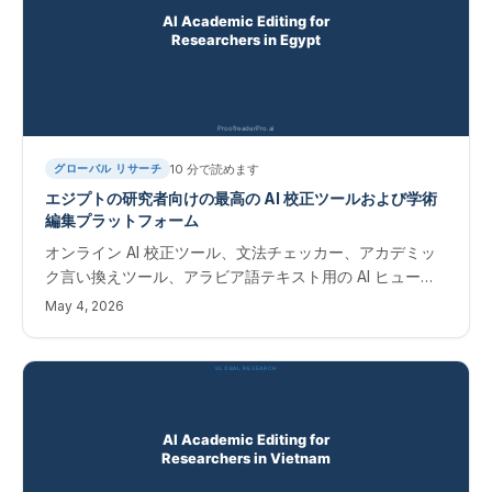
10
分で読めます
グローバル リサーチ
エジプトの研究者向けの最高の AI 校正ツールおよび学術
編集プラットフォーム
オンライン AI 校正ツール、文法チェッカー、アカデミッ
ク言い換えツール、アラビア語テキスト用の AI ヒューマ
ナイザー。 Scopus および Web of Science ジャーナル
May 4, 2026
に出版するエジプトの研究者向けの即時編集ソフトウェ
ア。