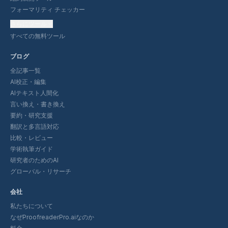
フォーマリティ チェッカー
さらにツール
すべての無料ツール
ブログ
全記事一覧
AI校正・編集
AIテキスト人間化
言い換え・書き換え
要約・研究支援
翻訳と多言語対応
比較・レビュー
学術執筆ガイド
研究者のためのAI
グローバル・リサーチ
会社
私たちについて
なぜProofreaderPro.aiなのか