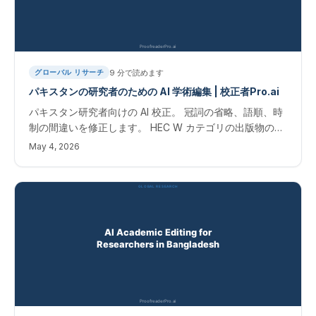
9
分で読めます
グローバル リサーチ
パキスタンの研究者のための AI 学術編集 | 校正者Pro.ai
パキスタン研究者向けの AI 校正。 冠詞の省略、語順、時
制の間違いを修正します。 HEC W カテゴリの出版物の即
時結果。 パキスタン研究者の教育回復
May 4, 2026