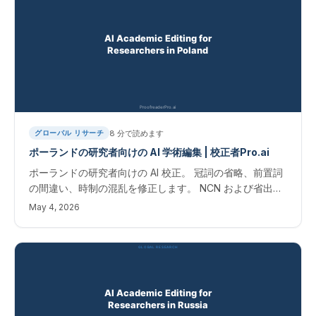
8
分で読めます
グローバル リサーチ
ポーランドの研究者向けの AI 学術編集 | 校正者Pro.ai
ポーランドの研究者向けの AI 校正。 冠詞の省略、前置詞
の間違い、時制の混乱を修正します。 NCN および省出版
物の即時結果。 ポーランドの科学者向けの AI 学術校正
May 4, 2026