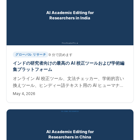
9
分で読めます
グローバル リサーチ
インドの研究者向けの最高の AI 校正ツールおよび学術編
集プラットフォーム
オンライン AI 校正ツール、文法チェッカー、学術的言い
換えツール、ヒンディー語テキスト用の AI ヒューマナイ
ザー。 UGC-CARE、Scopus、Web of Science ジャーナ
May 4, 2026
ルに出版するインドの研究者向けの即時編集ソフトウェ
ア。