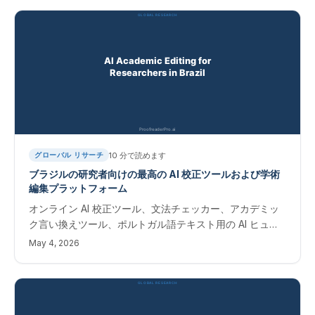
10
分で読めます
グローバル リサーチ
ブラジルの研究者向けの最高の AI 校正ツールおよび学術
編集プラットフォーム
オンライン AI 校正ツール、文法チェッカー、アカデミッ
ク言い換えツール、ポルトガル語テキスト用の AI ヒュー
マナイザー。 Scopus および Web of Science ジャーナ
May 4, 2026
ルに出版するブラジルの研究者向けの即時編集ソフトウェ
ア。