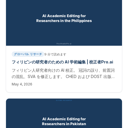
9
分で読めます
グローバル リサーチ
フィリピンの研究者のための AI 学術編集 | 校正者Pro.ai
フィリピン人研究者向けの AI 校正。 冠詞の誤り、前置詞
の混乱、SVA を修正します。 CHED および DOST 出版物
の即時結果。
May 4, 2026