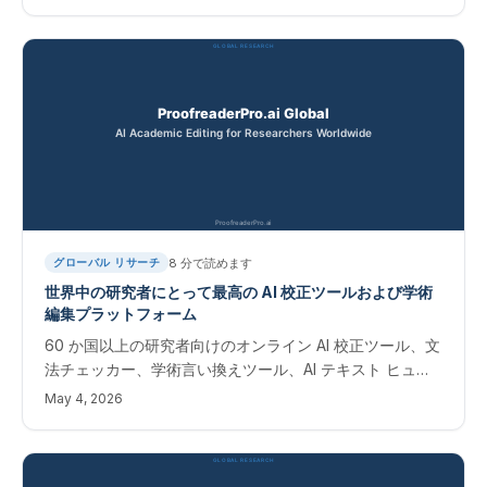
8
分で読めます
グローバル リサーチ
世界中の研究者にとって最高の AI 校正ツールおよび学術
編集プラットフォーム
60 か国以上の研究者向けのオンライン AI 校正ツール、文
法チェッカー、学術言い換えツール、AI テキスト ヒュー
マナイザー。 変更を追跡できるインスタント編集ソフト
May 4, 2026
ウェア。