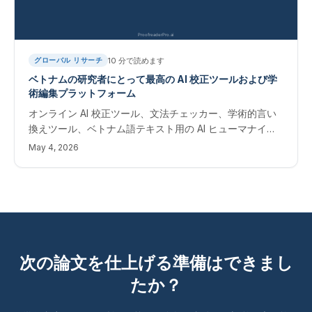
10
分で読めます
グローバル リサーチ
ベトナムの研究者にとって最高の AI 校正ツールおよび学
術編集プラットフォーム
オンライン AI 校正ツール、文法チェッカー、学術的言い
換えツール、ベトナム語テキスト用の AI ヒューマナイザ
ー。 Scopus および Web of Science ジャーナルに出版
May 4, 2026
するベトナム人研究者向けの即時編集ソフトウェア。
次の論文を仕上げる準備はできまし
たか？