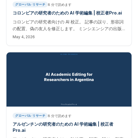
8
分で読めます
グローバル リサーチ
コロンビアの研究者のための AI 学術編集 | 校正者Pro.ai
コロンビアの研究者向けの AI 校正。 記事の誤り、形容詞
の配置、偽の友人を修正します。 ミンシエンシアの出版
物の即時検索結果。 コロンビアの研究者向けの AI アカデ
May 4, 2026
ミック版
8
分で読めます
グローバル リサーチ
アルゼンチンの研究者のための AI 学術編集 | 校正者
Pro.ai