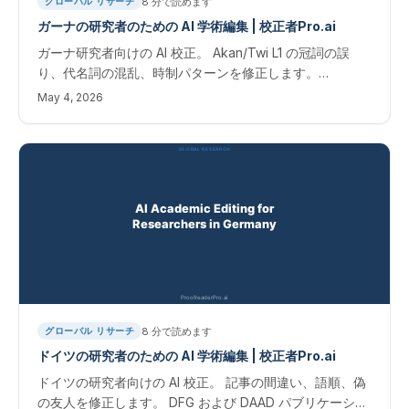
8
分で読めます
グローバル リサーチ
ガーナの研究者のための AI 学術編集 | 校正者Pro.ai
ガーナ研究者向けの AI 校正。 Akan/Twi L1 の冠詞の誤
り、代名詞の混乱、時制パターンを修正します。
GETFund の出版物。
May 4, 2026
8
分で読めます
グローバル リサーチ
ドイツの研究者のための AI 学術編集 | 校正者Pro.ai
ドイツの研究者向けの AI 校正。 記事の間違い、語順、偽
の友人を修正します。 DFG および DAAD パブリケーショ