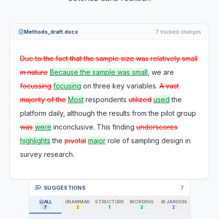
Methods_draft.docx
7
tracked change
s
Due to the fact that the sample size was relatively small
in nature
Because the sample was small
, we are
focussing
focusing
on three key variables.
A vast
majority of the
Most
respondents
utilized
used
the
platform daily, although the results from the pilot group
was
were
inconclusive. This finding
underscores
highlights
the
pivotal
major
role of sampling design in
survey research.
SUGGESTIONS
7
ALL
GRAMMAR
STRUCTURE
WORDING
AI JARGON
7
2
1
2
2