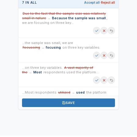
·
7
IN
ALL
Accept all
Reject all
Due to the fact that the sample size was relatively
small in nature
→
Because the sample was small
,
we are focusing on three key…
…the sample was small, we are
focussing
→
focusing
on three key variables.
…on three key variables.
A vast majority of
the
→
Most
respondents used the platform…
…Most respondents
utilized
→
used
the platform
daily, although…
SAVE
…the results from the pilot group
was
→
were
inconclusive.