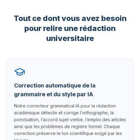
…inconclusive. This finding
underscores
→
highlights
the major role of
sampling…
Tout ce dont vous avez besoin
pour relire une rédaction
…This finding highlights the
pivotal
→
major
role of
universitaire
sampling design in…
Correction automatique de la
grammaire et du style par IA
Notre correcteur grammatical IA pour la rédaction
académique détecte et corrige l’orthographe, la
ponctuation, l’accord sujet-verbe, l’emploi des articles
ainsi que les problèmes de registre formel. Chaque
correction préserve le ton scientifique exigé par les