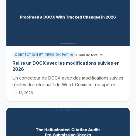
11
min de lecture
CORRECTION ET RÉVISION PAR IA
Relire un DOCX avec les modifications suivies en
2026
Un correcteur de DOCX avec des modifications suivies
réelles doit être natif de Word. Comment récupérer
des modifications révisables dans votre fichier .docx,
Jul 12, 2026
et non une copie retapée.