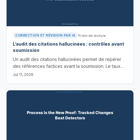
11
min de lecture
CORRECTION ET RÉVISION PAR IA
L’audit des citations hallucinées : contrôles avant
soumission
Un audit des citations hallucinées permet de repérer
des références factices avant la soumission. Le taux
PubMed de 1 sur 277, un workflow en quatre bases de
Jul 11, 2026
données et des outils gratuits qui les signalent.