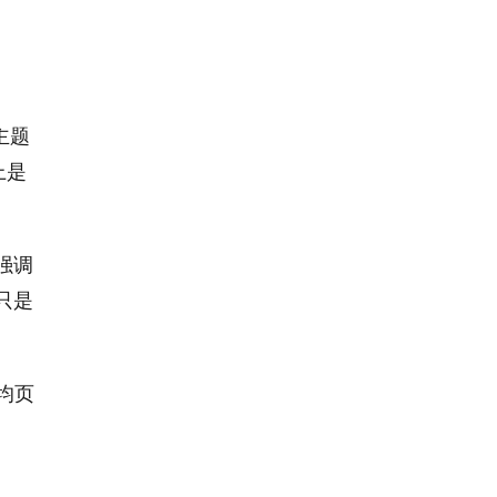
主题
上是
强调
只是
均页