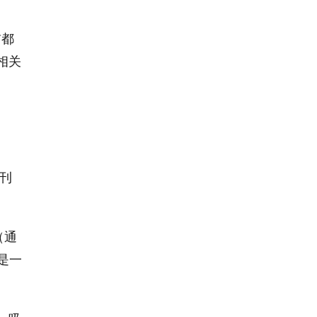
前都
相关
刊
（通
是一