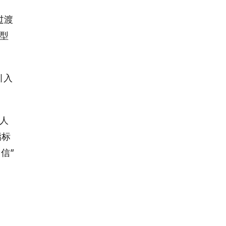
过渡
型
引入
的人
指标
信”