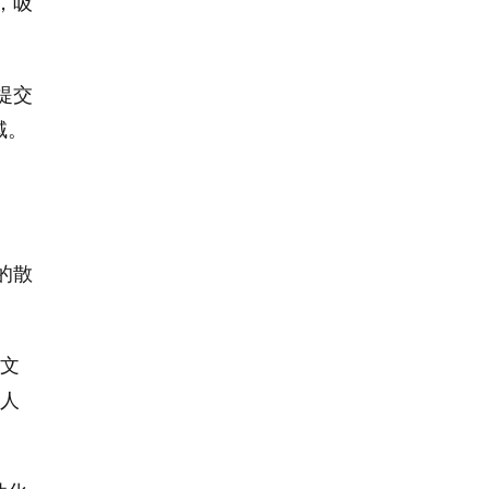
，吸
提交
域。
的散
论文
和人
。