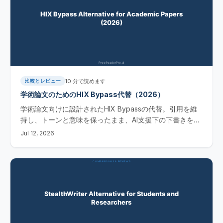
10
分で読めます
比較とレビュー
学術論文のためのHIX Bypass代替（2026）
学術論文向けに設計されたHIX Bypassの代替。引用を維
持し、トーンと意味を保ったまま、AI支援下の下書きを人
間らしくします。今すぐ無料でお試しください。
Jul 12, 2026