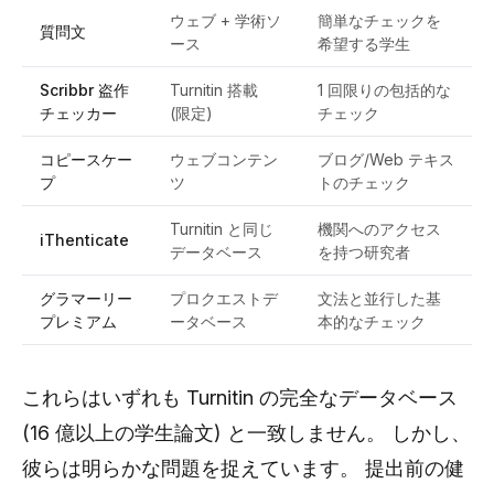
ウェブ + 学術ソ
簡単なチェックを
質問文
ース
希望する学生
Scribbr 盗作
Turnitin 搭載
1 回限りの包括的な
チェッカー
(限定)
チェック
コピースケー
ウェブコンテン
ブログ/Web テキス
プ
ツ
トのチェック
Turnitin と同じ
機関へのアクセス
iThenticate
データベース
を持つ研究者
グラマーリー
プロクエストデ
文法と並行した基
プレミアム
ータベース
本的なチェック
これらはいずれも Turnitin の完全なデータベース
(16 億以上の学生論文) と一致しません。 しかし、
彼らは明らかな問題を捉えています。 提出前の健