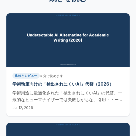
9
分で読めます
比較とレビュー
学術執筆向けの「検出されにくいAI」代替（2026）
学術用途に最適化された「検出されにくいAI」の代替。一
般的なヒューマナイザーでは失敗しがちな、引用・トー
ン・意味を維持します。アカデミック向けの選択肢を無料
Jul 12, 2026
で試してみてください。