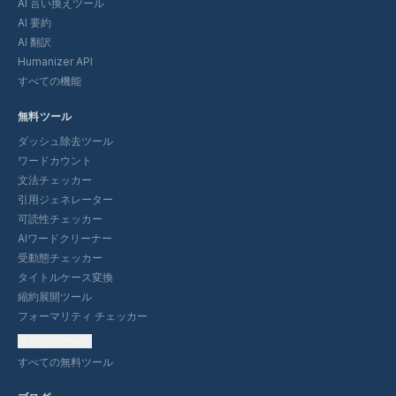
AI 言い換えツール
AI 要約
AI 翻訳
Humanizer API
すべての機能
無料ツール
ダッシュ除去ツール
ワードカウント
文法チェッカー
引用ジェネレーター
可読性チェッカー
AIワードクリーナー
受動態チェッカー
タイトルケース変換
縮約展開ツール
フォーマリティ チェッカー
さらにツール
すべての無料ツール