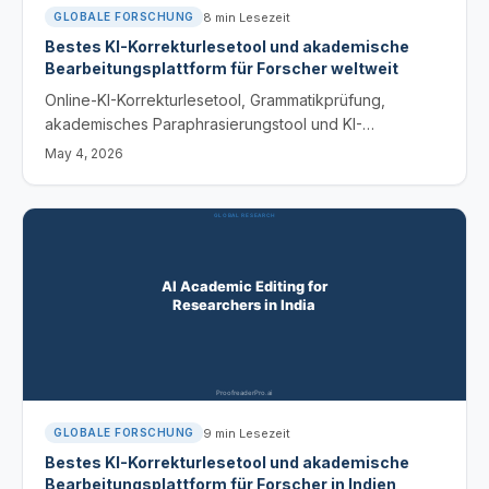
8
min Lesezeit
GLOBALE FORSCHUNG
Bestes KI-Korrekturlesetool und akademische
Bearbeitungsplattform für Forscher weltweit
Online-KI-Korrekturlesetool, Grammatikprüfung,
akademisches Paraphrasierungstool und KI-
Texthumanisierer für Forscher in über 60 Ländern.
May 4, 2026
Sofortige Bearbeitungssoftware mit nachverfolgten
Änderungen.
9
min Lesezeit
GLOBALE FORSCHUNG
Bestes KI-Korrekturlesetool und akademische
Bearbeitungsplattform für Forscher in Indien