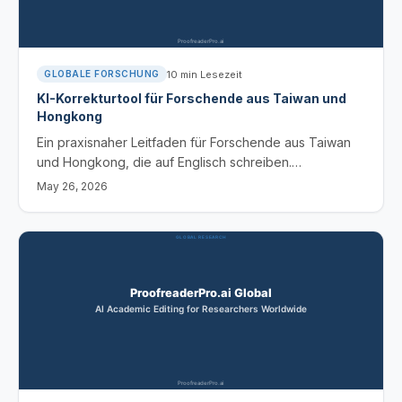
10
min Lesezeit
GLOBALE FORSCHUNG
KI-Korrekturtool für Forschende aus Taiwan und
Hongkong
Ein praxisnaher Leitfaden für Forschende aus Taiwan
und Hongkong, die auf Englisch schreiben.
Chinesischsprachige Übertragungsmuster, regionale
May 26, 2026
Unterschiede (in Hongkong britisch geprägte
Konventionen vs. in Taiwan amerikanisch geprägte
Konventionen) und ein KI-basiertes Bearbeitungs-
Workflow.