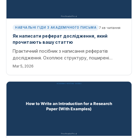
7
хв читання
НАВЧАЛЬНІ ГІДИ З АКАДЕМІЧНОГО ПИСЬМА
Як написати реферат дослідження, який
прочитають вашу статтю
Практичний посібник з написання рефератів
дослідження. Охоплює структуру, поширені
помилки та те, як інструменти штучного інтелекту
Mar 5, 2026
можуть допомогти вам скласти та вдосконалити
анотацію.