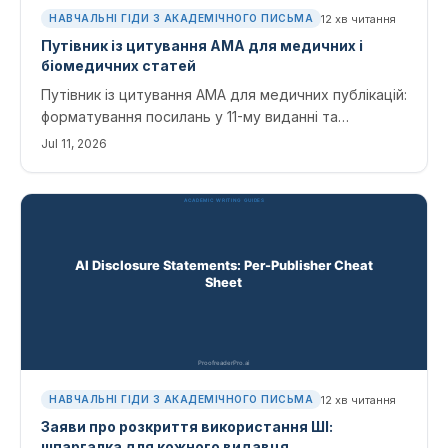
12
хв читання
НАВЧАЛЬНІ ГІДИ З АКАДЕМІЧНОГО ПИСЬМА
Путівник із цитування AMA для медичних і
біомедичних статей
Путівник із цитування AMA для медичних публікацій:
форматування посилань у 11-му виданні та
надрядкові посилання в тексті для журналів, книг,
Jul 11, 2026
вебсайтів і джерел із ШІ — з готовими шаблонами.
12
хв читання
НАВЧАЛЬНІ ГІДИ З АКАДЕМІЧНОГО ПИСЬМА
Заяви про розкриття використання ШІ:
шпаргалка для кожного видавця