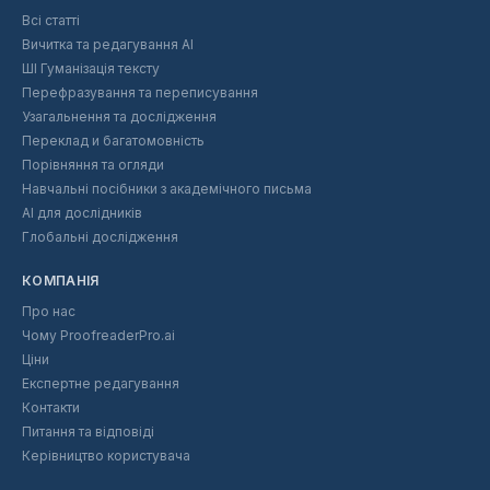
Всі статті
Вичитка та редагування AI
ШІ Гуманізація тексту
Перефразування та переписування
Узагальнення та дослідження
Переклад и багатомовність
Порівняння та огляди
Навчальні посібники з академічного письма
AI для дослідників
Глобальні дослідження
КОМПАНІЯ
Про нас
Чому ProofreaderPro.ai
Ціни
Експертне редагування
Контакти
Питання та відповіді
Керівництво користувача