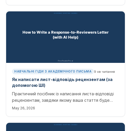
з опрацьованими прикладами та помилками, які
редактори найчастіше виявляють.
9
хв читання
НАВЧАЛЬНІ ГІДИ З АКАДЕМІЧНОГО ПИСЬМА
Як написати лист-відповідь рецензентам (за
допомогою ШІ)
Практичний посібник із написання листа-відповіді
рецензентам, завдяки якому ваша стаття буде
прийнята. Структура, тон, складні кейси та те, як
May 26, 2026
використовувати штучний інтелект для малювання
та пом’якшення, не звучачи оборонно.