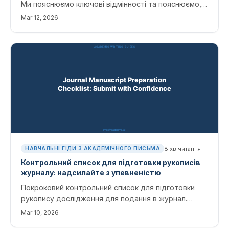
Ми пояснюємо ключові відмінності та пояснюємо,
коли їх використовувати для академічних робіт.
Mar 12, 2026
8
хв читання
НАВЧАЛЬНІ ГІДИ З АКАДЕМІЧНОГО ПИСЬМА
Контрольний список для підготовки рукописів
журналу: надсилайте з упевненістю
Покроковий контрольний список для підготовки
рукопису дослідження для подання в журнал.
Охоплює форматування обкладинок, посилання,
Mar 10, 2026
малюнки, супровідні листи та типові причини