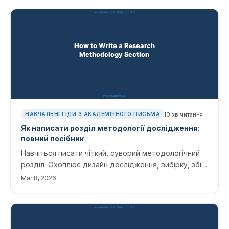
відмови.
10
хв читання
НАВЧАЛЬНІ ГІДИ З АКАДЕМІЧНОГО ПИСЬМА
Як написати розділ методології дослідження:
повний посібник
Навчіться писати чіткий, суворий методологічний
розділ. Охоплює дизайн дослідження, вибірку, збір
даних, методи аналізу та типові помилки, яких слід
Mar 8, 2026
уникати.