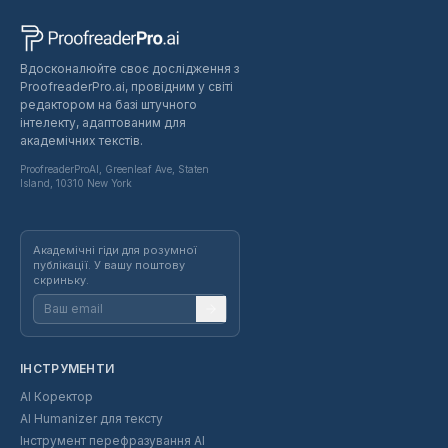
Вдосконалюйте своє дослідження з
ProofreaderPro.ai, провідним у світі
редактором на базі штучного
інтелекту, адаптованим для
академічних текстів.
ProofreaderProAI, Greenleaf Ave, Staten
Island, 10310 New York
Академічні гіди для розумної
публікації. У вашу поштову
скриньку.
ІНСТРУМЕНТИ
AI Коректор
AI Humanizer для тексту
Інструмент перефразування AI