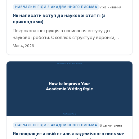
7
хв читання
НАВЧАЛЬНІ ГІДИ З АКАДЕМІЧНОГО ПИСЬМА
Як написати вступ до наукової статті (з
прикладами)
Покрокова інструкція з написання вступу до
наукової роботи. Охоплює структуру воронки,
твердження про недоліки та підключення до
Mar 4, 2026
вашого огляду літератури.
8
хв читання
НАВЧАЛЬНІ ГІДИ З АКАДЕМІЧНОГО ПИСЬМА
Як покращити свій стиль академічного письма: