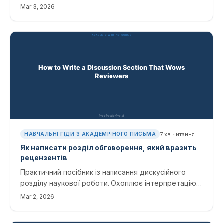
підходи, упорядкування джерел і методи синтезу.
Mar 3, 2026
7
хв читання
НАВЧАЛЬНІ ГІДИ З АКАДЕМІЧНОГО ПИСЬМА
Як написати розділ обговорення, який вразить
рецензентів
Практичний посібник із написання дискусійного
розділу наукової роботи. Охоплює інтерпретацію,
обмеження та підключення висновків до вашого
Mar 2, 2026
огляду літератури.