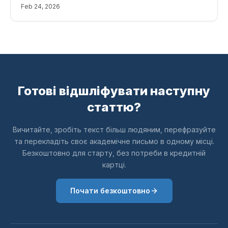
перегляд і подання.
Feb 24, 2026
Готові відшліфувати наступну
статтю?
Вичитайте, зробіть текст більш людяним, перефразуйте
та перекладіть своє академічне письмо в одному місці.
Безкоштовно для старту, без потреби в кредитній
картці.
Почати безкоштовно