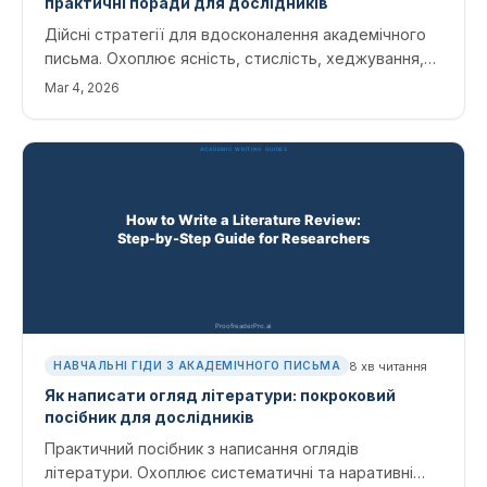
практичні поради для дослідників
Дійсні стратегії для вдосконалення академічного
письма. Охоплює ясність, стислість, хеджування,
структуру абзаців і те, як інструменти редагування
Mar 4, 2026
ШІ можуть допомогти розвинути сильніший
науковий голос.
8
хв читання
НАВЧАЛЬНІ ГІДИ З АКАДЕМІЧНОГО ПИСЬМА
Як написати огляд літератури: покроковий
посібник для дослідників
Практичний посібник з написання оглядів
літератури. Охоплює систематичні та наративні