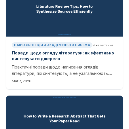
9
хв читання
НАВЧАЛЬНІ ГІДИ З АКАДЕМІЧНОГО ПИСЬМА
Поради щодо огляду літератури: як ефективно
синтезувати джерела
Практичні поради щодо написання оглядів
літератури, які синтезують, а не узагальнюють.
Охоплює стратегії пошуку, методи організації та
Mar 7, 2026
інструменти ШІ для підвищення ефективності.