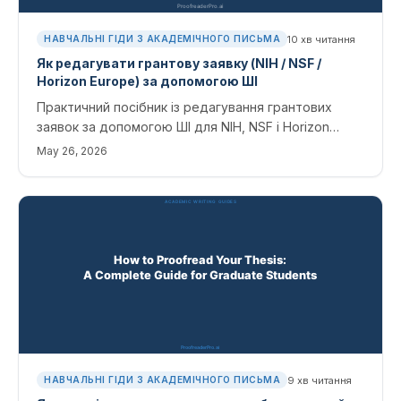
10
хв читання
НАВЧАЛЬНІ ГІДИ З АКАДЕМІЧНОГО ПИСЬМА
Як редагувати грантову заявку (NIH / NSF /
Horizon Europe) за допомогою ШІ
Практичний посібник із редагування грантових
заявок за допомогою ШІ для NIH, NSF і Horizon
Europe. Де ШІ справді допомагає, а де ні, правила
May 26, 2026
розкриття інформації, специфічні для кожного
агентства, та робочий процес, що враховує наявні
обмеження.
9
хв читання
НАВЧАЛЬНІ ГІДИ З АКАДЕМІЧНОГО ПИСЬМА