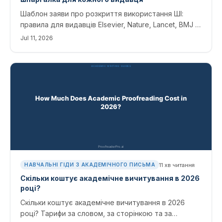
Шаблон заяви про розкриття використання ШІ:
правила для видавців Elsevier, Nature, Lancet, BMJ і
Wiley, готові формулювання для копіювання та
Jul 11, 2026
шпаргалка для кожного видавця станом на 2026
рік.
11
хв читання
НАВЧАЛЬНІ ГІДИ З АКАДЕМІЧНОГО ПИСЬМА
Скільки коштує академічне вичитування в 2026
році?
Скільки коштує академічне вичитування в 2026
році? Тарифи за словом, за сторінкою та за