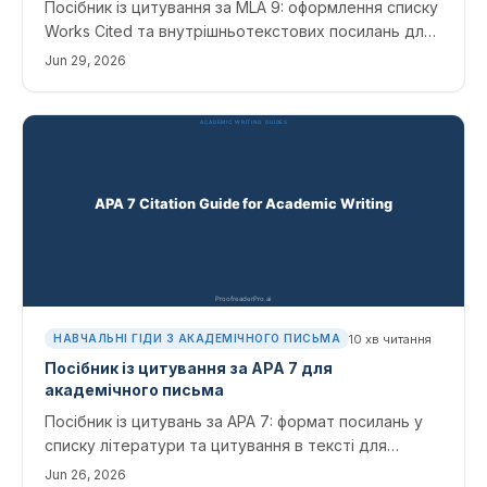
Посібник із цитування за MLA 9: оформлення списку
Works Cited та внутрішньотекстових посилань для
журнальних статей, книг, вебсайтів і джерел зі
Jun 29, 2026
сфери ШІ, з шаблонами та безплатними
інструментами для створення цитувань.
10
хв читання
НАВЧАЛЬНІ ГІДИ З АКАДЕМІЧНОГО ПИСЬМА
Посібник із цитування за APA 7 для
академічного письма
Посібник із цитувань за APA 7: формат посилань у
списку літератури та цитування в тексті для
журналів, книг, вебсайтів і джерел, пов’язаних із ШІ,
Jun 26, 2026