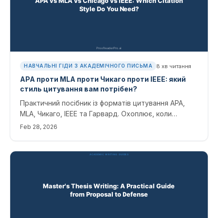
8
хв читання
НАВЧАЛЬНІ ГІДИ З АКАДЕМІЧНОГО ПИСЬМА
APA проти MLA проти Чикаго проти IEEE: який
стиль цитування вам потрібен?
Практичний посібник із форматів цитування APA,
MLA, Чикаго, IEEE та Гарвард. Охоплює, коли
використовувати кожен стиль і як інструменти AI
Feb 28, 2026
обробляють форматування цитат.