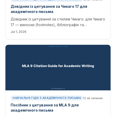
Довідник із цитування за Чикаго 17 для
академічного письма
Довідник із цитування за стилем Чикаго: для Чикаго
17 — виноски (footnotes), бібліографія та
авторсько-датний формат (author-date) для статей,
Jul 1, 2026
книг, вебсайтів і джерел з ІІ, з чіткими шаблонами.
12
хв читання
НАВЧАЛЬНІ ГІДИ З АКАДЕМІЧНОГО ПИСЬМА
Посібник з цитування за MLA 9 для
академічного письма