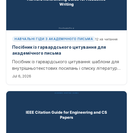
12
хв читання
НАВЧАЛЬНІ ГІДИ З АКАДЕМІЧНОГО ПИСЬМА
Посібник із гарвардського цитування для
академічного письма
Посібник із гарвардського цитування: шаблони для
внутрішньотекстових посилань і списку літератури
для статей у журналах, книг, вебсайтів та джерел
Jul 6, 2026
з ІІ. Розглянуто варіанти Cite Them Right.