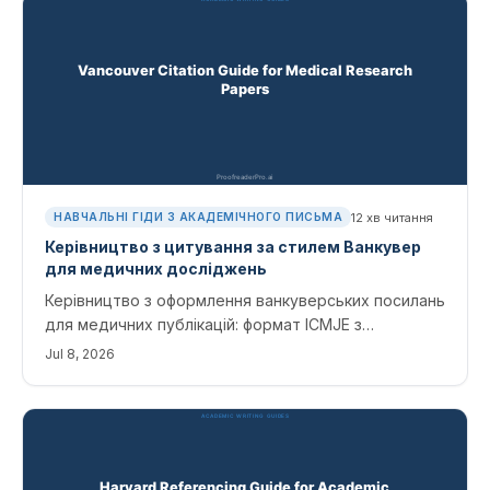
12
хв читання
НАВЧАЛЬНІ ГІДИ З АКАДЕМІЧНОГО ПИСЬМА
Керівництво з цитування за стилем Ванкувер
для медичних досліджень
Керівництво з оформлення ванкуверських посилань
для медичних публікацій: формат ICMJE з
нумерованими посиланнями для журналів, книг,
Jul 8, 2026
клінічних досліджень та AI-інструментів, а також
типові помилки, які найчастіше виявляють
редактори.