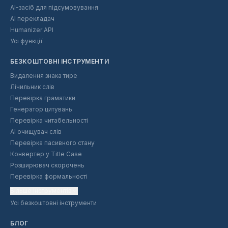
AI-засіб для підсумовування
AI перекладач
Humanizer API
Усі функції
БЕЗКОШТОВНІ ІНСТРУМЕНТИ
Видалення знака тире
Лічильник слів
Перевірка граматики
Генератор цитувань
Перевірка читабельності
AI очищувач слів
Перевірка пасивного стану
Конвертер у Title Case
Розширювач скорочень
Перевірка формальності
Більше інструментів
Усі безкоштовні інструменти
БЛОГ