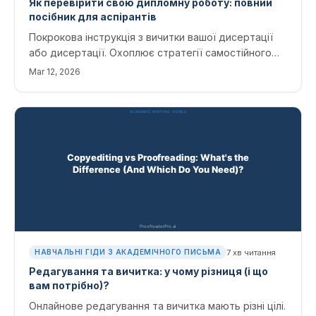
Як перевірити свою дипломну роботу: повний
посібник для аспірантів
Покрокова інструкція з вичитки вашої дисертації
або дисертації. Охоплює стратегії самостійного
редагування, поширені помилки та те, як
Mar 12, 2026
інструменти перевірки штучного інтелекту можуть
допомогти вам подати досконалий рукопис.
7
хв читання
НАВЧАЛЬНІ ГІДИ З АКАДЕМІЧНОГО ПИСЬМА
Редагування та вичитка: у чому різниця (і що
вам потрібно)?
Онлайнове редагування та вичитка мають різні цілі.