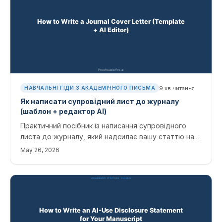
9
хв читання
НАВЧАЛЬНІ ГІДИ З АКАДЕМІЧНОГО ПИСЬМА
Як написати супровідний лист до журналу
(шаблон + редактор AI)
Практичний посібник із написання супровідного
листа до журналу, який надсилає вашу статтю на
рецензування. Структура, помилки, яких слід
May 26, 2026
уникати, специфічні особливості сфери та робочий
процес редагування AI.