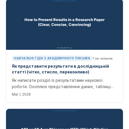
7
хв читання
НАВЧАЛЬНІ ГІДИ З АКАДЕМІЧНОГО ПИСЬМА
Як представити результати в дослідницькій
статті (чітко, стисло, переконливо)
Як написати розділ із результатами наукової
роботи. Охоплює представлення даних, таблиці
проти малюнків і збереження результатів окремо
Mar 1, 2026
від обговорення.