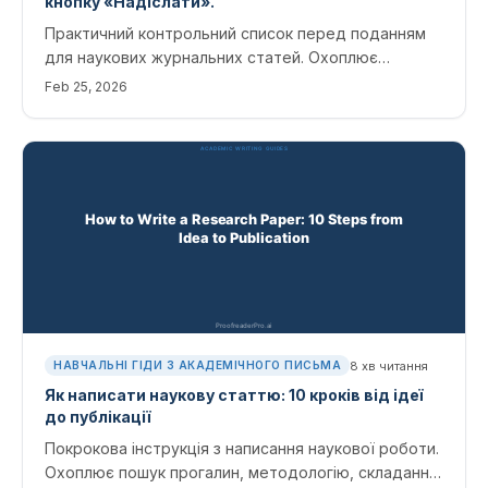
кнопку «Надіслати».
Практичний контрольний список перед поданням
для наукових журнальних статей. Охоплює
форматування обкладинок, цитування, якість мови,
Feb 25, 2026
супровідні листи та остаточну вичитку.
8
хв читання
НАВЧАЛЬНІ ГІДИ З АКАДЕМІЧНОГО ПИСЬМА
Як написати наукову статтю: 10 кроків від ідеї
до публікації
Покрокова інструкція з написання наукової роботи.
Охоплює пошук прогалин, методологію, складання,