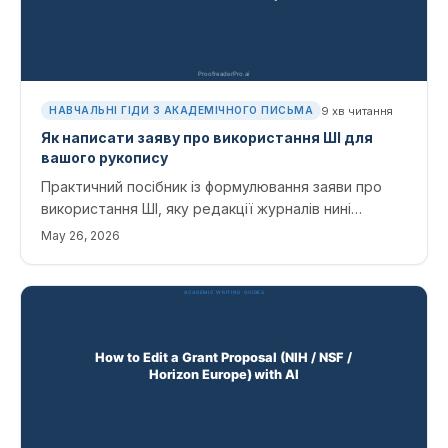
9
хв читання
НАВЧАЛЬНІ ГІДИ З АКАДЕМІЧНОГО ПИСЬМА
Як написати заяву про використання ШІ для
вашого рукопису
Практичний посібник із формулювання заяви про
використання ШІ, яку редакції журналів нині
вимагають. Що саме потрібно розкривати, де це
May 26, 2026
вказувати, шаблонні формулювання для типових
ситуацій і спеціалізовані правила для кожної сфери,
що мають значення.