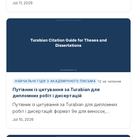
послугою — з розбивкою, а також де ШІ змінює
Jul 11, 2026
розрахунок і скорочує ваш рахунок.
12
хв читання
НАВЧАЛЬНІ ГІДИ З АКАДЕМІЧНОГО ПИСЬМА
Путівник із цитування за Turabian для
дипломних робіт і дисертацій
Путівник із цитування за Turabian для дипломних
робіт і дисертацій: формат 9e для виносок,
бібліографії та посилань у стилі author-date; із
Jul 10, 2026
шаблонами та виправленнями, які редактори
ловлять найчастіше.