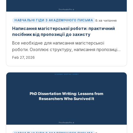
8
хв читання
НАВЧАЛЬНІ ГІДИ З АКАДЕМІЧНОГО ПИСЬМА
Написання магістерської роботи: практичний
посібник від пропозиції до захисту
Все необхідне для написання магістерської
роботи. Охоплює структуру, написання пропозицій,
управління часом і редагування 100-сторінкового
Feb 27, 2026
документа.