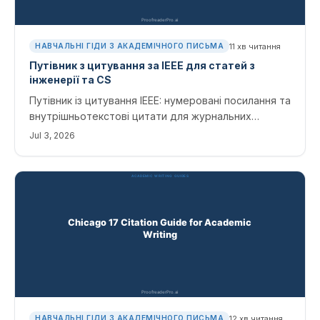
11
хв читання
НАВЧАЛЬНІ ГІДИ З АКАДЕМІЧНОГО ПИСЬМА
Путівник з цитування за IEEE для статей з
інженерії та CS
Путівник із цитування IEEE: нумеровані посилання та
внутрішньотекстові цитати для журнальних
статей, матеріалів конференцій і джерел з AI — з
Jul 3, 2026
шаблонами та практичними порадами.
12
хв читання
НАВЧАЛЬНІ ГІДИ З АКАДЕМІЧНОГО ПИСЬМА