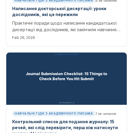
8
хв читання
НАВЧАЛЬНІ ГІДИ З АКАДЕМІЧНОГО ПИСЬМА
Написання докторської дисертації: уроки
дослідників, які це пережили
Практичні поради щодо написання кандидатської
дисертації від дослідників, які закінчили навчання.
Охоплює звички щоденного письма, редагування
Feb 26, 2026
комітетом і редагування 200-сторінкового
документа.
7
хв читання
НАВЧАЛЬНІ ГІДИ З АКАДЕМІЧНОГО ПИСЬМА
Контрольний список для подання журналу: 15
речей, які слід перевірити, перш ніж натиснути