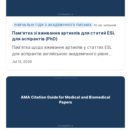
10
хв читання
НАВЧАЛЬНІ ГІДИ З АКАДЕМІЧНОГО ПИСЬМА
Пам’ятка зі вживання артиклів для статей ESL
для аспірантів (PhD)
Пам’ятка щодо вживання артиклів у статтях ESL
для аспірантів англійською академічного рівня.
Освойте правила a/an/the і «нулевого артикля»,
Jul 12, 2026
уникайте типових помилок та виявляйте їх за
допомогою інструментів ШІ.