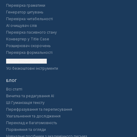
Перевірка граматики
Генератор цитувань
Перевірка читабельності
AI очищувач слів
Перевірка пасивного стану
Конвертер у Title Case
Розширювач скорочень
Перевірка формальності
Більше інструментів
Усі безкоштовні інструменти
БЛОГ
Всі статті
Вичитка та редагування AI
ШІ Гуманізація тексту
Перефразування та переписування
Узагальнення та дослідження
Переклад и багатомовність
Порівняння та огляди
Навчальні посібники з академічного письма