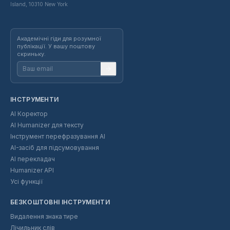
Island, 10310 New York
Академічні гіди для розумної
публікації. У вашу поштову
скриньку.
ІНСТРУМЕНТИ
AI Коректор
AI Humanizer для тексту
Інструмент перефразування AI
AI-засіб для підсумовування
AI перекладач
Humanizer API
Усі функції
БЕЗКОШТОВНІ ІНСТРУМЕНТИ
Видалення знака тире
Лічильник слів