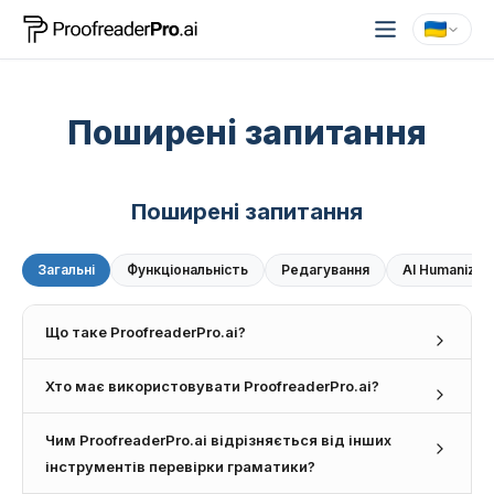
Поширені запитання
Поширені запитання
Загальні
Функціональність
Редагування
AI Humanizer
Що таке ProofreaderPro.ai?
ProofreaderPro.ai — це платформа для перевірки
Хто має використовувати ProofreaderPro.ai?
текстів на основі ШІ, створена академіками спеціально
для задоволення потреб інших академічних авторів.
ProofreaderPro.ai розроблено для дослідників,
Вона допомагає дослідникам, аспірантам та
Чим ProofreaderPro.ai відрізняється від інших
науковців, професорів та аспірантів, які потребують
професорам покращувати свої рукописи, вирішуючи
впевненості в тому, що їхні рукописи відповідають
інструментів перевірки граматики?
ключові мовні проблеми. Додаткові функції включають
високим академічним стандартам. Це особливо