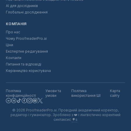
AI для дослідників
Глобальні дослідження
КОМПАНІЯ
Про нас
Чому ProofreaderPro.ai
Ціни
Експертне редагування
Контакти
Питання та відповіді
Керівництво користувача
Політика
Умови та
Політика
Карта
конфіденційності
умови
використання ШІ
сайту
©
2026
ProofreaderPro.ai.
Провідний академічний коректор,
редактор і гуманізатор. Зроблено з
❤️
і лінгвістично коректний
синтаксис
🌳s