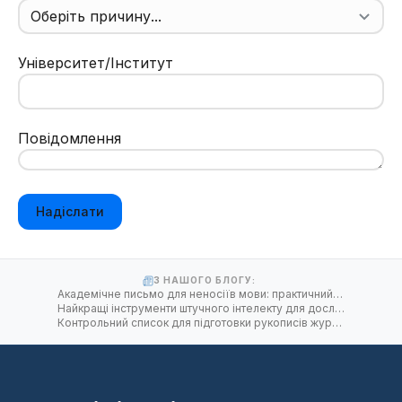
Університет/Інститут
Повідомлення
Надіслати
З НАШОГО БЛОГУ:
Академічне письмо для неносіїв мови: практичний посібник
Найкращі інструменти штучного інтелекту для дослідників англійської мови, які не є рідною мовою, у 2026 році
Контрольний список для підготовки рукописів журналу: надсилайте з упевненістю