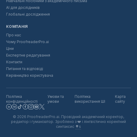
Навчальні посібники з академічного письма
AI для дослідників
Глобальні дослідження
КОМПАНІЯ
Про нас
Чому ProofreaderPro.ai
Ціни
Експертне редагування
Контакти
Питання та відповіді
Керівництво користувача
Політика
Умови та
Політика
Карта
конфіденційності
умови
використання ШІ
сайту
©
2026
ProofreaderPro.ai.
Провідний академічний коректор,
редактор і гуманізатор. Зроблено з
❤️
і лінгвістично коректний
синтаксис
🌳s