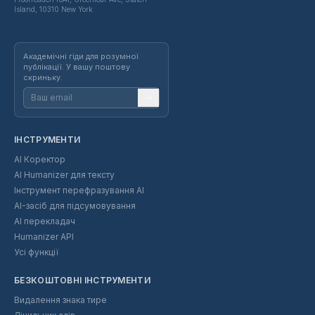
Island, 10310 New York
Академічні гіди для розумної
публікації. У вашу поштову
скриньку.
ІНСТРУМЕНТИ
AI Коректор
AI Humanizer для тексту
Інструмент перефразування AI
AI-засіб для підсумовування
AI перекладач
Humanizer API
Усі функції
БЕЗКОШТОВНІ ІНСТРУМЕНТИ
Видалення знака тире