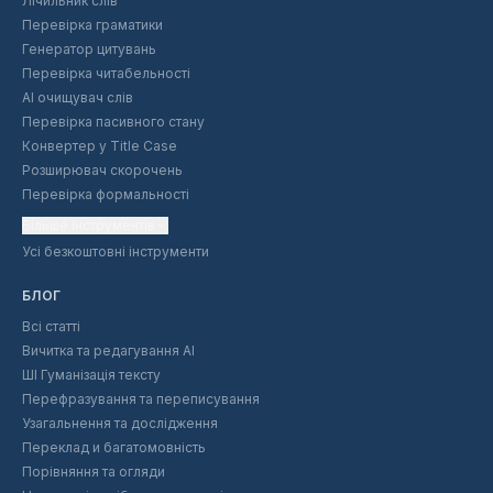
Лічильник слів
Перевірка граматики
Генератор цитувань
Перевірка читабельності
AI очищувач слів
Перевірка пасивного стану
Конвертер у Title Case
Розширювач скорочень
Перевірка формальності
Більше інструментів
Усі безкоштовні інструменти
БЛОГ
Всі статті
Вичитка та редагування AI
ШІ Гуманізація тексту
Перефразування та переписування
Узагальнення та дослідження
Переклад и багатомовність
Порівняння та огляди