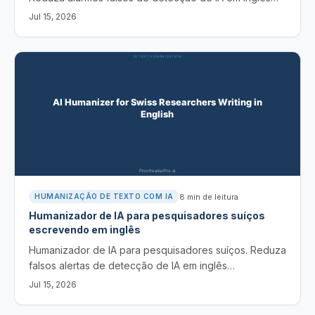
influenciado pelo neerlandês, mantenha o sentido e as
Jul 15, 2026
citações, e faça a divulgação com honestidade.
8
min de leitura
HUMANIZAÇÃO DE TEXTO COM IA
Humanizador de IA para pesquisadores suíços
escrevendo em inglês
Humanizador de IA para pesquisadores suíços. Reduza
falsos alertas de detecção de IA em inglês
influenciado pelo alemão e pelo francês, preservando
Jul 15, 2026
significado e citações, e com divulgação honesta.