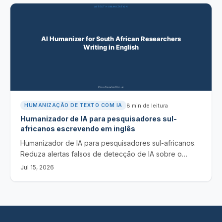
8
min de leitura
HUMANIZAÇÃO DE TEXTO COM IA
Humanizador de IA para pesquisadores sul-
africanos escrevendo em inglês
Humanizador de IA para pesquisadores sul-africanos.
Reduza alertas falsos de detecção de IA sobre o
inglês sul-africano, mantenha o seu sentido e as
Jul 15, 2026
citações e faça uma declaração honesta do uso de IA.