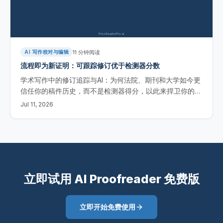
11
分钟阅读
AI 写作校对与编辑
流程即为新证明：可跟踪修订优于检测器分数
学术写作中的修订追踪与AI：为何法院、期刊和大学如今更
信任你的稿件历史，而不是检测器得分，以此来捍卫你的署
名归属。
Jul 11, 2026
立即试用 AI Proofreader 免费版
立即开始免费使用