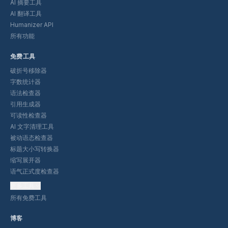
AI 摘要工具
AI 翻译工具
Humanizer API
所有功能
免费工具
破折号移除器
字数统计器
语法检查器
引用生成器
可读性检查器
AI 文字清理工具
被动语态检查器
标题大小写转换器
缩写展开器
语气正式度检查器
更多工具
所有免费工具
博客