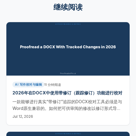
继续阅读
11
分钟阅读
AI 写作校对与编辑
2026年在DOCX中使用带修订（跟踪修订）功能进行校对
一款能够进行真实“带修订”追踪的DOCX校对工具必须是与
Word原生兼容的。如何把可供审阅的修改以修订形式导回
你的 .docx 文件，而不是重新排版后的拷贝。
Jul 12, 2026