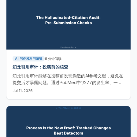
11
分钟阅读
AI 写作校对与编辑
幻觉引用审计：投稿前的核查
幻觉引用审计能够在投稿前发现伪造的AI参考文献，避免在
提交后才暴露问题。通过PubMed中1/277的发生率、一套
四数据库工作流，以及能标记这些问题的免费工具，我们可
Jul 11, 2026
以更有把握地提前拦截。