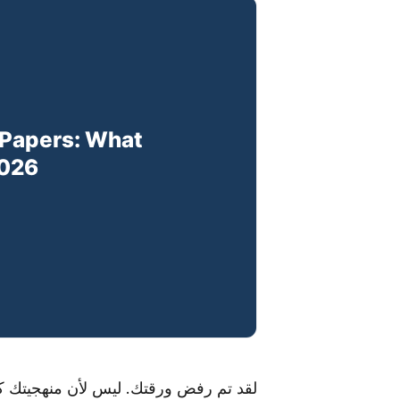
لقد تم رفض ورقتك. ليس لأن منهجيتك كا