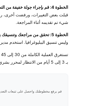
الخطوة 4: قم بإجراء جولة خفيفة من التصحيح على النسخة المعدلة.
قبلت بعض التغييرات، ورفضت أخرى، ربما
شيء تم تقديمه أثناء المراجعة.
الخطوة 5: تحقق من مراجعك وتنسيقك بشكل منفصل.
وليس تنسيق الببليوغرافيا. استخدم مدير
بـ 3 إلى 5 أيام من الانتظار لمحرر بشري - و200 إلى 500 دولار من رسوم التحرير.
قم برفع مخطوطتك واحصل على تتبعات التعديلا