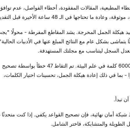
اء المطبعية، المقالات المفقودة، أخطاء الفواصل، عدم توافق
ا تحتاجها في الـ 48 ساعة الأخيرة قبل التقديم.
يد هيكلة الجمل المحرجة. يشد المقاطع المفرطة - محولًا "يج
يتماشى بشكل عام مع النتائج المبلغ عنها في الأدبيات الحالية"
." يعدل السجل ليتناسب مع مجلتك المستهدفة.
اختبرنا كلا الوضعين على مخطوطة من 6000 كلمة في علم البيئة. تم التقاط 47 خطأ بواسطة تصحيح
 أجرى التحرير الشامل 112 تغييرًا - بما في ذلك إعادة هيكلة الجمل، تحسينات اختيار الكلمات،
ن تبدأ.
 شبكة أمان نهائية، فإن تصحيح القواعد يكفي. إذا كنت متحدثًا 
 الطويلة والمتشابكة، فاختر الشامل.