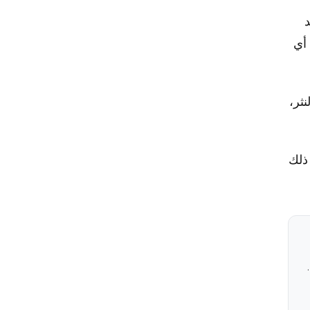
د
أي
ثر،
 إلى 8000 كلمة. قارن ذلك