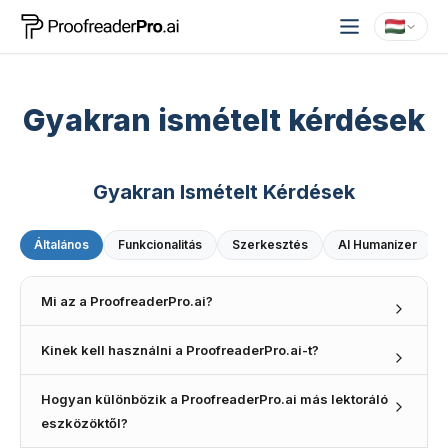
Gyakran ismételt kérdések
Gyakran Ismételt Kérdések
Általános
Funkcionalitás
Szerkesztés
AI Humanizer
Mi az a ProofreaderPro.ai?
A ProofreaderPro.ai egy mesterséges intelligencián
Kinek kell használni a ProofreaderPro.ai-t?
alapuló korrektúraplatform, amelyet akadémikusok hoztak
létre, kifejezetten más akadémiai írók igényeinek
A ProofreaderPro.ai-t kutatók, akadémikusok,
kielégítésére. Segít a kutatóknak, posztgraduális
Hogyan különbözik a ProofreaderPro.ai más lektoráló
professzorok és posztgraduális hallgatók számára
hallgatóknak és professzoroknak kézirataik
tervezték, akiknek biztosítaniuk kell, hogy kézirataik
eszközöktől?
finomításában, a kulcsfontosságú nyelvi problémák
megfeleljenek a magas akadémiai szabványoknak.