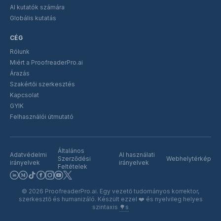
AI kutatók számára
Globális kutatás
CÉG
Rólunk
Miért a ProofreaderPro.ai
Árazás
Szakértői szerkesztés
Kapcsolat
GYIK
Felhasználói útmutató
Általános
Adatvédelmi
AI használati
Szerződési
Webhelytérkép
irányelvek
irányelvek
Feltételek
©
2026
ProofreaderPro.ai.
Egy vezető tudományos korrektor,
szerkesztő és humanizáló. Készült ezzel
❤️
és nyelvileg helyes
szintaxis
🌳s