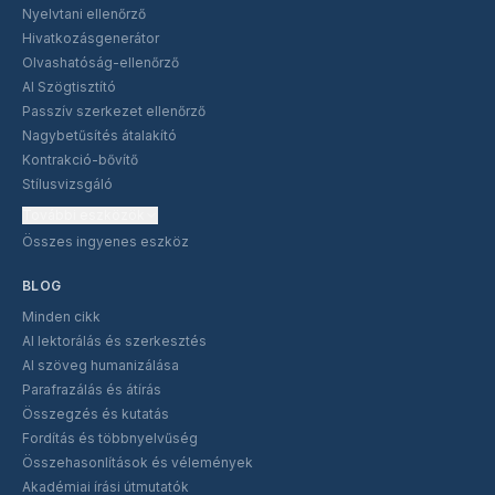
Nyelvtani ellenőrző
Hivatkozásgenerátor
Olvashatóság-ellenőrző
AI Szögtisztító
Passzív szerkezet ellenőrző
Nagybetűsítés átalakító
Kontrakció-bővítő
Stílusvizsgáló
További eszközök
Összes ingyenes eszköz
BLOG
Minden cikk
AI lektorálás és szerkesztés
AI szöveg humanizálása
Parafrazálás és átírás
Összegzés és kutatás
Fordítás és többnyelvűség
Összehasonlítások és vélemények
Akadémiai írási útmutatók