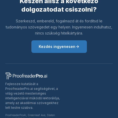
Készen állsz a következő
dolgozatodat csiszolni?
Szerkeszd, embereld, fogalmazd át és fordítsd le
tudományos szövegedet egy helyen. Ingyenesen indulhatsz,
nincs szükség hitelkártyára.
Kezdés ingyenesen
Fejlessze kutatását a
ProofreaderPro.ai segítségével, a
világ vezető mesterséges
intelligenciával működő lektorálója,
amely az akadémiai szövegekhez
lett testre szabva.
ProofreaderProAI, Greenleaf Ave, Staten