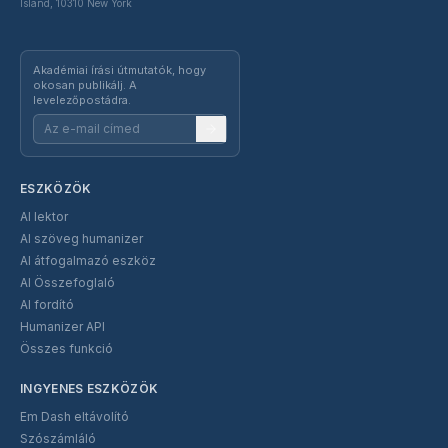
Island, 10310 New York
Akadémiai írási útmutatók, hogy
okosan publikálj. A
levelezőpostádra.
ESZKÖZÖK
AI lektor
AI szöveg humanizer
AI átfogalmazó eszköz
AI Összefoglaló
AI fordító
Humanizer API
Összes funkció
INGYENES ESZKÖZÖK
Em Dash eltávolító
Szószámláló