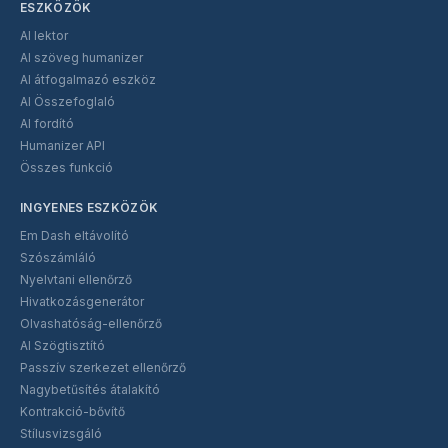
ESZKÖZÖK
AI lektor
AI szöveg humanizer
AI átfogalmazó eszköz
AI Összefoglaló
AI fordító
Humanizer API
Összes funkció
INGYENES ESZKÖZÖK
Em Dash eltávolító
Szószámláló
Nyelvtani ellenőrző
Hivatkozásgenerátor
Olvashatóság-ellenőrző
AI Szögtisztító
Passzív szerkezet ellenőrző
Nagybetűsítés átalakító
Kontrakció-bővítő
Stílusvizsgáló