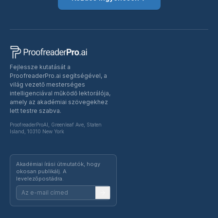
Fejlessze kutatását a
ProofreaderPro.ai segítségével, a
világ vezető mesterséges
intelligenciával működő lektorálója,
amely az akadémiai szövegekhez
lett testre szabva.
ProofreaderProAI, Greenleaf Ave, Staten
Island, 10310 New York
Akadémiai írási útmutatók, hogy
okosan publikálj. A
levelezőpostádra.