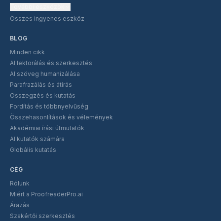
További eszközök
Összes ingyenes eszköz
BLOG
Minden cikk
AI lektorálás és szerkesztés
AI szöveg humanizálása
Parafrazálás és átírás
Összegzés és kutatás
Fordítás és többnyelvűség
Összehasonlítások és vélemények
Akadémiai írási útmutatók
AI kutatók számára
Globális kutatás
CÉG
Rólunk
Miért a ProofreaderPro.ai
Árazás
Szakértői szerkesztés