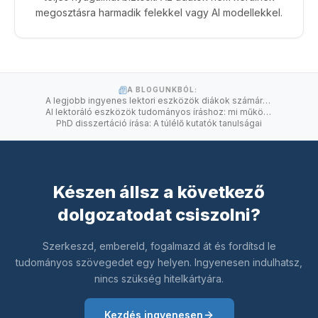
megosztásra harmadik felekkel vagy AI modellekkel.
A BLOGUNKBÓL:
A legjobb ingyenes lektori eszközök diákok számára 2026-ban
AI lektoráló eszközök tudományos íráshoz: mi működik 2026-ban
PhD disszertáció írása: A túlélő kutatók tanulságai
Készen állsz a következő
dolgozatodat csiszolni?
Szerkeszd, embereld, fogalmazd át és fordítsd le
tudományos szövegedet egy helyen. Ingyenesen indulhatsz,
nincs szükség hitelkártyára.
Kezdés ingyenesen