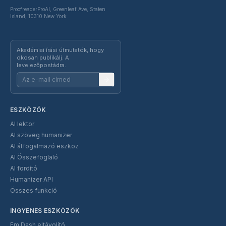
ProofreaderProAI, Greenleaf Ave, Staten
Island, 10310 New York
Akadémiai írási útmutatók, hogy
okosan publikálj. A
levelezőpostádra.
ESZKÖZÖK
AI lektor
AI szöveg humanizer
AI átfogalmazó eszköz
AI Összefoglaló
AI fordító
Humanizer API
Összes funkció
INGYENES ESZKÖZÖK
Em Dash eltávolító