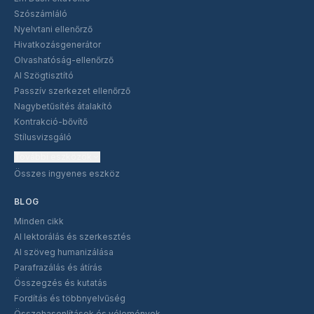
Szószámláló
Nyelvtani ellenőrző
Hivatkozásgenerátor
Olvashatóság-ellenőrző
AI Szögtisztító
Passzív szerkezet ellenőrző
Nagybetűsítés átalakító
Kontrakció-bővítő
Stílusvizsgáló
További eszközök
Összes ingyenes eszköz
BLOG
Minden cikk
AI lektorálás és szerkesztés
AI szöveg humanizálása
Parafrazálás és átírás
Összegzés és kutatás
Fordítás és többnyelvűség
Összehasonlítások és vélemények