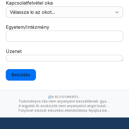
Kapcsolatfelvétel oka
Egyetem/Intézmény
Üzenet
Beküldés
A BLOGUNKBÓL:
Tudományos írás nem anyanyelvi beszélőknek: gyakorlati útmutató
A legjobb AI-eszközök nem anyanyelvű angol kutatók számára 2026-ban
Folyóirat-kézirat-készítési ellenőrzőlista: Nyújtsa be bizalommal