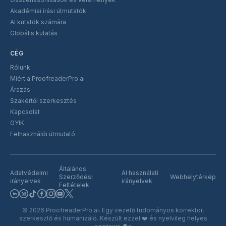
Akadémiai írási útmutatók
AI kutatók számára
Globális kutatás
CÉG
Rólunk
Miért a ProofreaderPro.ai
Árazás
Szakértői szerkesztés
Kapcsolat
GYIK
Felhasználói útmutató
Általános
Adatvédelmi
AI használati
Szerződési
Webhelytérkép
irányelvek
irányelvek
Feltételek
©
2026
ProofreaderPro.ai.
Egy vezető tudományos korrektor,
szerkesztő és humanizáló. Készült ezzel
❤️
és nyelvileg helyes