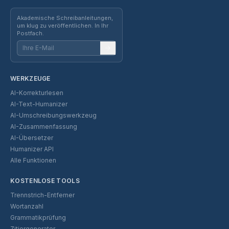
Akademische Schreibanleitungen,
um klug zu veröffentlichen. In Ihr
Postfach.
WERKZEUGE
AI-Korrekturlesen
AI-Text-Humanizer
AI-Umschreibungswerkzeug
AI-Zusammenfassung
AI-Übersetzer
Humanizer API
Alle Funktionen
KOSTENLOSE TOOLS
Trennstrich-Entferner
Wortanzahl
Grammatikprüfung
Zitiergenerator