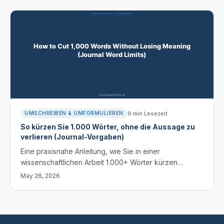
Abschwächung (Hedge) sowie jeden Fachbegriff.
9
min Lesezeit
UMSCHREIBEN & UMFORMULIEREN
So kürzen Sie 1.000 Wörter, ohne die Aussage zu
verlieren (Journal-Vorgaben)
Eine praxisnahe Anleitung, wie Sie in einer
wissenschaftlichen Arbeit 1.000+ Wörter kürzen
können, ohne Argumentation oder Belege zu verlieren.
May 26, 2026
Kürzungen auf Satzebene, strukturelle Kürzungen, die
Gefahrenzone und ein KI-gestützter Arbeitsablauf.