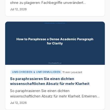
ohne zu plagieren: Fachbegriffe unverändert
beibehalten, den Schreibstil umstrukturieren und jede
Jul 12, 2026
verwendete Quelle belegen.
11
min Lesezeit
UMSCHREIBEN & UMFORMULIEREN
So paraphrasieren Sie einen dichten
wissenschaftlichen Absatz für mehr Klarheit
So paraphrasieren Sie einen dichten
wissenschaftlichen Absatz für mehr Klarheit. Entwirren
Sie Nominalisierungen, fügen Sie Handelnde hinzu,
Jul 12, 2026
teilen Sie Sätze und bewahren Sie jede