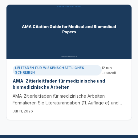
Fehler und erkennen Sie Probleme mithilfe von KI-
Tools.
12
min
LEITFÄDEN FÜR WISSENSCHAFTLICHES
SCHREIBEN
Lesezeit
AMA-Zitierleitfaden für medizinische und
biomedizinische Arbeiten
AMA-Zitierleitfaden für medizinische Arbeiten:
Formatieren Sie Literaturangaben (11. Auflage e) und
verwenden Sie hochgestellte In-Text-Zitate für
Jul 11, 2026
Journals, Bücher, Websites und KI-Quellen, mit
Vorlagen.