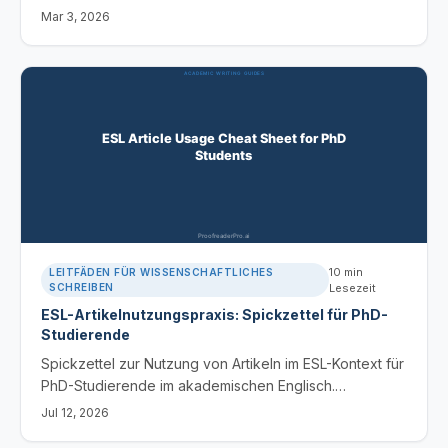
narrative Ansätze, Organisation von Quellen und
Mar 3, 2026
Synthesetechniken.
10
min
LEITFÄDEN FÜR WISSENSCHAFTLICHES
SCHREIBEN
Lesezeit
ESL-Artikelnutzungspraxis: Spickzettel für PhD-
Studierende
Spickzettel zur Nutzung von Artikeln im ESL-Kontext für
PhD-Studierende im akademischen Englisch.
Beherrschen Sie die Regeln für a/an/the sowie die
Jul 12, 2026
Regeln für den Nullartikel, vermeiden Sie typische