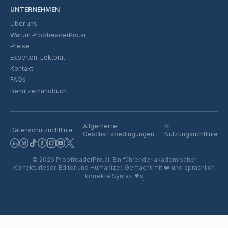
UNTERNEHMEN
Über uns
Warum ProofreaderPro.ai
Preise
Experten-Lektorat
Kontakt
FAQs
Benutzerhandbuch
Allgemeine
KI-
Datenschutzrichtlinie
Geschäftsbedingungen
Nutzungsrichtlinie
©
2026
ProofreaderPro.ai.
Ein führender akademischer
Korrekturleser, Editor und Humanizer. Gemacht mit
❤️
und sprachlich
korrekte Syntax
🌳s