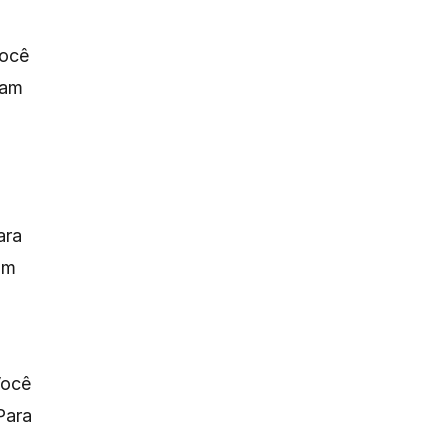
Você
tam
ara
um
Você
Para