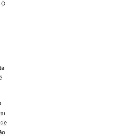
? O
ta
é
s
 em
 de
ão