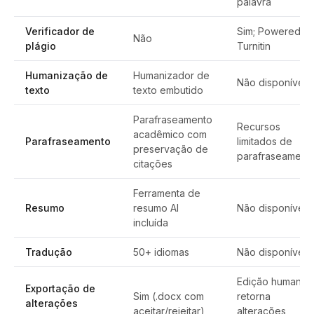
palavra
Verificador de
Sim; Powered b
Não
plágio
Turnitin
Humanização de
Humanizador de
Não disponível
texto
texto embutido
Parafraseamento
Recursos
acadêmico com
Parafraseamento
limitados de
preservação de
parafraseament
citações
Ferramenta de
Resumo
resumo AI
Não disponível
incluída
Tradução
50+ idiomas
Não disponível
Edição humana
Exportação de
Sim (.docx com
retorna
alterações
aceitar/rejeitar)
alterações