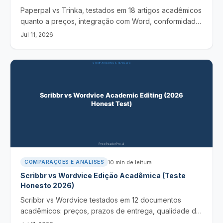
Paperpal vs Trinka, testados em 18 artigos acadêmicos
quanto a preços, integração com Word, conformidade
com periódicos e detecção de IA, além da alternativa
Jul 11, 2026
de 2026, que também não resolve.
10
min de leitura
COMPARAÇÕES E ANÁLISES
Scribbr vs Wordvice Edição Acadêmica (Teste
Honesto 2026)
Scribbr vs Wordvice testados em 12 documentos
acadêmicos: preços, prazos de entrega, qualidade do
editor, nível em ESL e a alternativa de IA para 2026