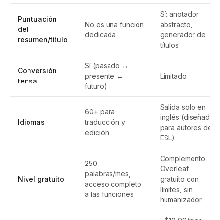
Sí: anotador
Puntuación
No es una función
abstracto,
del
dedicada
generador de
resumen/título
títulos
Sí (pasado ↔
Conversión
presente ↔
Limitado
tensa
futuro)
Salida solo en
60+ para
inglés (diseñada
Idiomas
traducción y
para autores de
edición
ESL)
Complemento
250
Overleaf
palabras/mes,
Nivel gratuito
gratuito con
acceso completo
límites, sin
a las funciones
humanizador