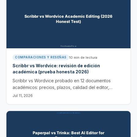
10
min de lectura
COMPARACIONES Y RESEÑAS
Scribbr vs Wordvice: revisión de edición
académica (prueba honesta 2026)
Scribbr vs Wordvice probado en 12 documentos
académicos: precios, plazos, calidad del editor,
solidez para ESL y la alternativa de IA de 2026 más
Jul 11, 2026
rápida y barata.