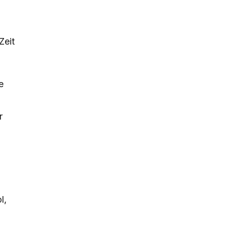
Zeit
e
r
l,