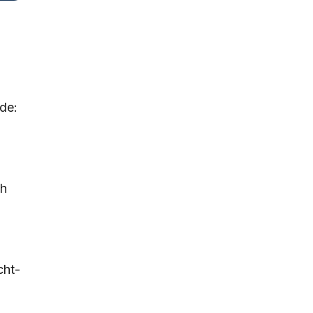
de:
ch
cht-