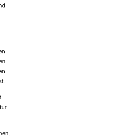
und
en
en
en
t.
t
tur
ben,