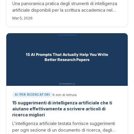
Una panoramica pratica degli strumenti di intelligenza
artificiale disponibili per la scrittura accademica nel
2026. Copre strumenti di correzione di bozze,
Mar 5, 2026
parafrasi, riepilogo, traduzione e umanizzazione con
valutazioni oneste di punti di forza e limiti.
8
min di lettura
AI PER RICERCATORI
15 suggerimenti di intelligenza artificiale che ti
aiutano effettivamente a scrivere articoli di
ricerca migliori
L'intelligenza artificiale testata fornisce suggerimenti
per ogni sezione di un documento di ricerca, dagli