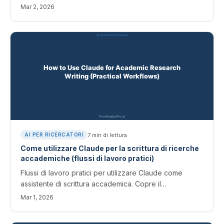
abstract alle risposte ai revisori. Copia-incolla pronto
Mar 2, 2026
per ChatGPT, Claude o qualsiasi LLM.
7
min di lettura
AI PER RICERCATORI
Come utilizzare Claude per la scrittura di ricerche
accademiche (flussi di lavoro pratici)
Flussi di lavoro pratici per utilizzare Claude come
assistente di scrittura accademica. Copre il
brainstorming, la sintesi della letteratura e quando
Mar 1, 2026
passare a uno strumento di editing dedicato.