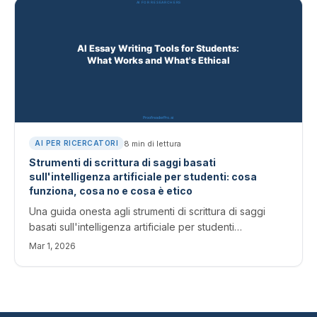
8
min di lettura
AI PER RICERCATORI
Strumenti di scrittura di saggi basati
sull'intelligenza artificiale per studenti: cosa
funziona, cosa no e cosa è etico
Una guida onesta agli strumenti di scrittura di saggi
basati sull'intelligenza artificiale per studenti
universitari. Copre quali strumenti aiutano a migliorare
Mar 1, 2026
legittimamente la scrittura rispetto a quali superano i
limiti etici, oltre a consigli pratici sul flusso di lavoro.