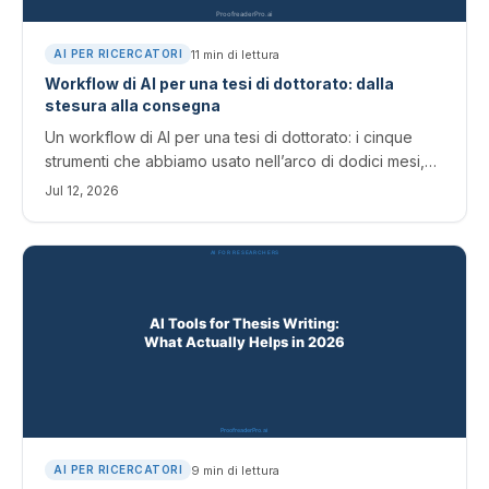
11
min di lettura
AI PER RICERCATORI
Workflow di AI per una tesi di dottorato: dalla
stesura alla consegna
Un workflow di AI per una tesi di dottorato: i cinque
strumenti che abbiamo usato nell’arco di dodici mesi,
dalla prima bozza alla consegna per la rivista, e in che
Jul 12, 2026
modo ciascuno contribuisce.
9
min di lettura
AI PER RICERCATORI