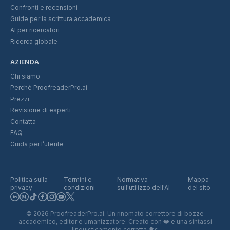
Confronti e recensioni
Guide per la scrittura accademica
AI per ricercatori
Ricerca globale
AZIENDA
Chi siamo
Perché ProofreaderPro.ai
Prezzi
Revisione di esperti
Contatta
FAQ
Guida per l’utente
Politica sulla
Termini e
Normativa
Mappa
privacy
condizioni
sull'utilizzo dell'AI
del sito
©
2026
ProofreaderPro.ai.
Un rinomato correttore di bozze
accademico, editor e umanizzatore. Creato con
❤️
e una sintassi
linguisticamente corretta
🌳s