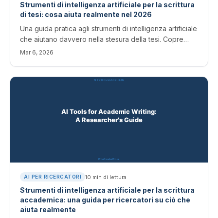
Strumenti di intelligenza artificiale per la scrittura
di tesi: cosa aiuta realmente nel 2026
Una guida pratica agli strumenti di intelligenza artificiale
che aiutano davvero nella stesura della tesi. Copre
strumenti di correzione di bozze, parafrasi, riepilogo e
Mar 6, 2026
traduzione con valutazioni oneste.
10
min di lettura
AI PER RICERCATORI
Strumenti di intelligenza artificiale per la scrittura
accademica: una guida per ricercatori su ciò che
aiuta realmente