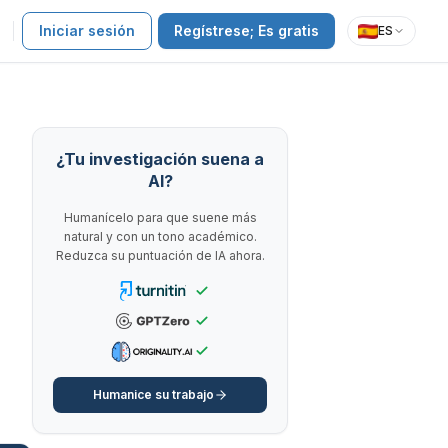
Iniciar sesión
Regístrese; Es gratis
ES
¿Tu investigación suena a
AI?
Humanícelo para que suene más
natural y con un tono académico.
Reduzca su puntuación de IA ahora.
Humanice su trabajo