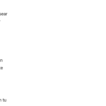
sear
r
En
te
n tu