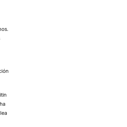
mos.
s
ción
tin
 ha
 lea