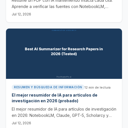
Resume un PDF con IA manteniendo intacta cada cita.
Aprende a verificar las fuentes con NotebookLM,
Claude y Scholarcy y a evitar referencias alucinadas.
Jul 12, 2026
12
min de lectura
RESUMEN Y BÚSQUEDA DE INFORMACIÓN
El mejor resumidor de IA para artículos de
investigación en 2026 (probado)
El mejor resumidor de IA para artículos de investigación
en 2026: NotebookLM, Claude, GPT-5, Scholarcy y
Sharly, probados en 40 artículos para rastreabilidad de
Jul 12, 2026
citas y extracción.