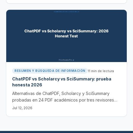
11
min de lectura
RESUMEN Y BÚSQUEDA DE INFORMACIÓN
ChatPDF vs Scholarcy vs SciSummary: prueba
honesta 2026
Alternativas de ChatPDF, Scholarcy y SciSummary
probadas en 24 PDF académicos por tres revisores
con doctorado, con las herramientas que los superan
Jul 12, 2026
en citaciones, metodología y coste.