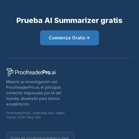
Prueba AI Summarizer gratis
Comienza Gratis
Mejore su investigación con
ProofreaderPro.ai, el principal
corrector impulsado por IA del
mundo, diseñado para textos
académicos.
ProofreaderProAI, Greenleaf Ave, Staten
Island, 10310 New York
Guías de escritura académica para