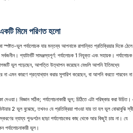
কটি মিমে পরিণত হলো
স্পষ্টত-ভুল পর্যালোচক যার মন্তব্য আপনাকে রাগান্বিত প্রতিক্রিয়ার দিকে ঠেলে
সর্বজনীন। প্যাটার্নটি সামঞ্জস্যপূর্ণ: পর্যালোচক 1 নিযুক্ত এবং সহায়ক। পর্যালোচ
 কাগজটি ভুল পড়েছেন, আপত্তি উত্থাপন করেছেন যেগুলি আপনি ইতিমধ্যে
ে না এমন কারণে প্রত্যাখ্যান করার সুপারিশ করেছেন, বা আপনি করতে পারবেন ন
্কা দেওয়া। বিজ্ঞান সঠিক; পর্যালোচনাকারী ভুল; চিঠিতে এটা পরিষ্কার করা উচিত।
িউয়ার 2 ভুল বুঝেছে, তখনও যে প্রতিক্রিয়া পাওয়া যায় তা হল ভুল বোঝাবুঝি স্ব
ংস্করণের ন্যায্য পুনঃপঠন ছাড়া পর্যালোচকের কাছ থেকে আর কিছুই চায় না। যে
 কেন পর্যালোচনাকারী ভুল।