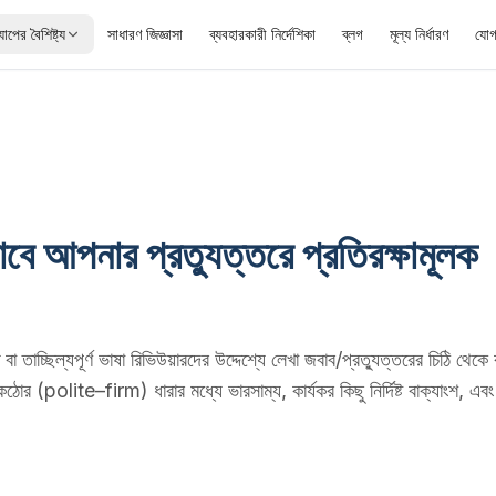
যাপের বৈশিষ্ট্য
সাধারণ জিজ্ঞাসা
ব্যবহারকারী নির্দেশিকা
ব্লগ
মূল্য নির্ধারণ
যোগ
বে আপনার প্রত্যুত্তরে প্রতিরক্ষামূলক
 তাচ্ছিল্যপূর্ণ ভাষা রিভিউয়ারদের উদ্দেশ্যে লেখা জবাব/প্রত্যুত্তরের চিঠি থেকে 
ঠোর (polite–firm) ধারার মধ্যে ভারসাম্য, কার্যকর কিছু নির্দিষ্ট বাক্যাংশ, এব