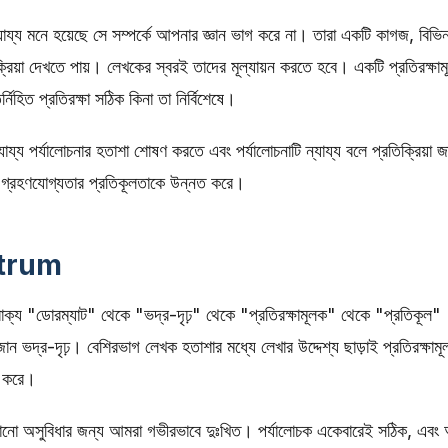
ন্যায্য মনে হয়েছে সে সম্পর্কে আপনার জ্ঞান ভাগ করে না। তারা একটি কাগজ, বিভিন
রিয়া দেখতে পায়। লেখকের স্বরই তাদের মূল্যায়ন করতে হবে। একটি প্রতিরক্ষা
নিহিত প্রতিরক্ষা সঠিক কিনা তা নির্বিশেষে।
য পর্যালোচনার হতাশা শোষণ করতে এবং পর্যালোচনাটি ন্যায্য বলে প্রতিক্রিয়া জ
র গ্রহণযোগ্যতার প্রতিকূলতাকে উন্নত করে।
ctrum
 বাক্য "ডোরম্যাট" থেকে "ভদ্র-দৃঢ়" থেকে "প্রতিরক্ষামূলক" থেকে "প্রতিকূল"
োন ভদ্র-দৃঢ়। বেশিরভাগ লেখক হতাশার মধ্যে লেখার উদ্দেশ্য ছাড়াই প্রতিরক্ষাম
চ করে।
ো অসুবিধার জন্য আমরা গভীরভাবে দুঃখিত। পর্যালোচক একেবারেই সঠিক, এবং