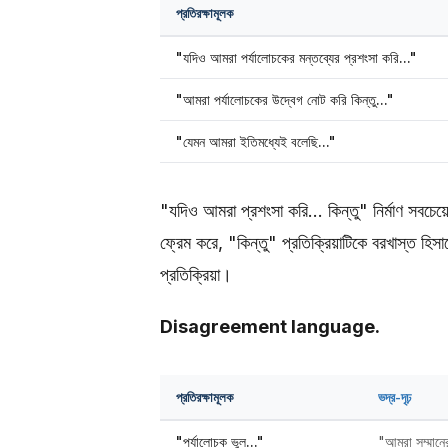
প্রতিরক্ষামূলক
"যদিও আমরা পর্যালোচকের মন্তব্যের প্রশংসা করি..."
"আমরা পর্যালোচকের উদ্বেগ নোট করি কিন্তু..."
"যেমন আমরা ইতিমধ্যেই বলেছি..."
"যদিও আমরা প্রশংসা করি... কিন্তু" নির্মাণ সবচেয়
ফ্রেম করে, "কিন্তু" প্রতিক্রিয়াটিকে বরখাস্ত হিস
প্রতিক্রিয়া।
Disagreement language.
প্রতিরক্ষামূলক
ভদ্র-দৃঢ়
"পর্যালোচক ভুল..."
"আমরা সম্মানে