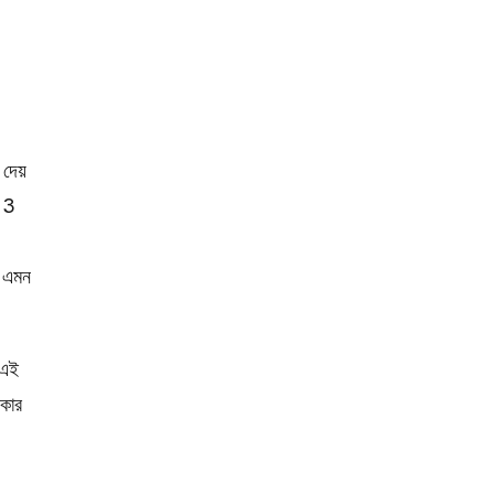
 দেয়
ক 3
া এমন
 এই
ীকার