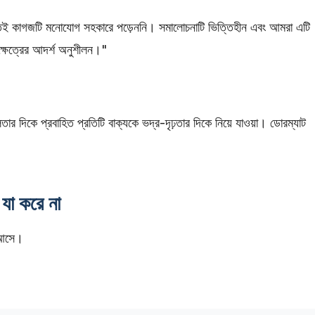
্টতই কাগজটি মনোযোগ সহকারে পড়েননি। সমালোচনাটি ভিত্তিহীন এবং আমরা এটি
 ক্ষেত্রের আদর্শ অনুশীলন।"
ার দিকে প্রবাহিত প্রতিটি বাক্যকে ভদ্র-দৃঢ়তার দিকে নিয়ে যাওয়া। ডোরম্যাট
।
ম যা করে না
ই আসে।