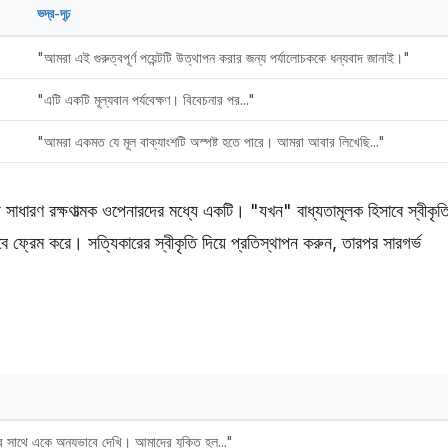
ভদ্র-দৃঢ়
"আমরা এই গুরুত্বপূর্ণ পয়েন্টটি উত্থাপন করার জন্য পর্যালোচককে ধন্যবাদ জানাই।"
"এটি একটি মূল্যবান পর্যবেক্ষণ। বিবেচনার পর..."
"আমরা একমত যে মূল বাক্যাংশটি অস্পষ্ট হতে পারে। আমরা আবার লিখেছি..."
ে সাধারণ রক্ষণাত্মক ওপেনারদের মধ্যে একটি। "যখন" বাধ্যতামূলক হিসাবে স্বীকৃত
াবে ফ্রেম করে। সত্যিকারের স্বীকৃতি দিয়ে প্রতিস্থাপন করুন, তারপর সারগর্ভ
র সাথে একে অন্যভাবে দেখি। আমাদের যুক্তি হল..."