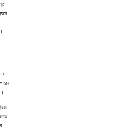
ন্ত
্যমে
"I
নার
 পারেন
না।
িয়া
সংকেত
ষর