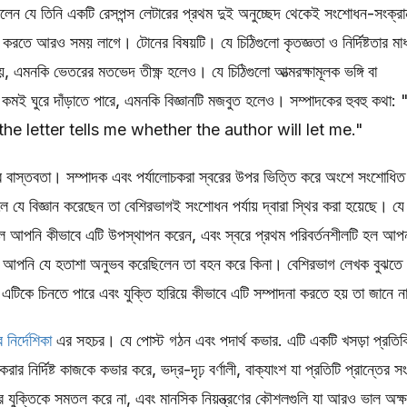
িলেন যে তিনি একটি রেসপন্স লেটারের প্রথম দুই অনুচ্ছেদ থেকেই সংশোধন-সংক্রা
করতে আরও সময় লাগে। টোনের বিষয়টি। যে চিঠিগুলো কৃতজ্ঞতা ও নির্দিষ্টতার মাধ
 এমনকি ভেতরের মতভেদ তীক্ষ্ণ হলেও। যে চিঠিগুলো আত্মরক্ষামূলক ভঙ্গি বা
ব কমই ঘুরে দাঁড়াতে পারে, এমনকি বিজ্ঞানটি মজবুত হলেও। সম্পাদকের হুবহু কথা: 
he letter tells me whether the author will let me."
ের বাস্তবতা। সম্পাদক এবং পর্যালোচকরা স্বরের উপর ভিত্তি করে অংশে সংশোধিত
ে বিজ্ঞান করেছেন তা বেশিরভাগই সংশোধন পর্যায় দ্বারা স্থির করা হয়েছে। যে
া হল আপনি কীভাবে এটি উপস্থাপন করেন, এবং স্বরে প্রথম পরিবর্তনশীলটি হল আপ
 সময় আপনি যে হতাশা অনুভব করেছিলেন তা বহন করে কিনা। বেশিরভাগ লেখক বুঝতে
এটিকে চিনতে পারে এবং যুক্তি হারিয়ে কীভাবে এটি সম্পাদনা করতে হয় তা জানে 
 নির্দেশিকা
এর সহচর। যে পোস্ট গঠন এবং পদার্থ কভার. এটি একটি খসড়া প্রতিক্র
ার নির্দিষ্ট কাজকে কভার করে, ভদ্র-দৃঢ় বর্ণালী, বাক্যাংশ যা প্রতিটি প্রান্তের 
র যুক্তিকে সমতল করে না, এবং মানসিক নিয়ন্ত্রণের কৌশলগুলি যা আরও ভাল অক্