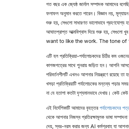
গত বছর এক জ্যেষ্ঠ জার্নাল সম্পাদক আমাদের বলেছ
ফলাফল অনুমান করতে পারেন। বিজ্ঞান নয়, মূল্যায়ন 
শুরু হয়, সেগুলো সাধারণত ভালোভাবে গ্রহণযোগ্য হয়,
আঘাতপ্রাপ্ত আত্মবিশ্বাস দিয়ে শুরু হয়, সেগুলো খু
want to like the work. The tone of t
এটি হল প্রতিক্রিয়া-পর্যালোচকদের চিঠির কম ওজন
কাগজপত্রের সাথে পুনরায় জড়িত হন। আপনি আসলে য
পরিবর্তনশীলটি এখনও আপনার নিয়ন্ত্রণে রয়েছে ত
খসড়া প্রতিক্রিয়াটি পর্যালোচকের মন্তব্য পড়ার
না যে হতাশা কতটা দৃশ্যমানভাবে দেখায়। কেউ কেউ 
এই নির্দেশিকাটি আমাদের বৃহত্তর
পর্যালোচকদের পত্র
থেকে আপনার নিজস্ব প্রতিরক্ষামূলক ভাষা সম্পাদনা কর
দেয়, স্বর-নরম করার জন্য AI কর্মপ্রবাহ যা আপনা