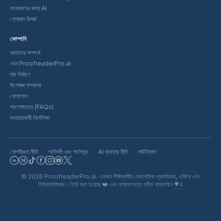
গবেষকদের জন্য AI
গ্লোবাল রিসার্চ
কোম্পানি
আমাদের সম্পর্কে
কেন ProofreaderPro.ai
দাম নির্ধারণ
বিশেষজ্ঞ সম্পাদনা
যোগাযোগ
প্রশ্নোত্তর (FAQs)
ব্যবহারকারী নির্দেশিকা
গোপনীয়তা নীতি
শর্তাবলী এবং শর্তসমূহ
AI ব্যবহার নীতি
সাইটম্যাপ
©
2026
ProofreaderPro.ai.
একজন শীর্ষস্থানীয় একাডেমিক প্রুফরিডার, এডিটর এবং
হিউম্যানাইজার। তৈরি করা হয়েছে
❤️
এবং ভাষাগতভাবে সঠিক বাক্যগঠন
🌳s