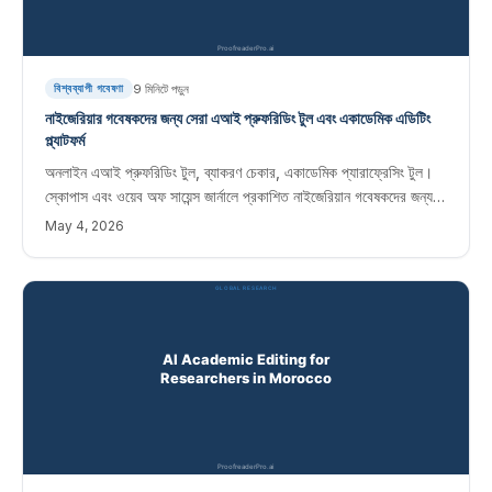
9
মিনিটে পড়ুন
বিশ্বব্যাপী গবেষণা
নাইজেরিয়ার গবেষকদের জন্য সেরা এআই প্রুফরিডিং টুল এবং একাডেমিক এডিটিং
প্ল্যাটফর্ম
অনলাইন এআই প্রুফরিডিং টুল, ব্যাকরণ চেকার, একাডেমিক প্যারাফ্রেসিং টুল।
স্কোপাস এবং ওয়েব অফ সায়েন্স জার্নালে প্রকাশিত নাইজেরিয়ান গবেষকদের জন্য
তাত্ক্ষণিক সম্পাদনা সফ্টওয়্যার।
May 4, 2026