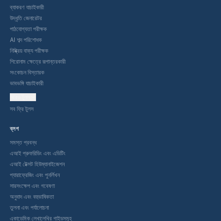
ব্যাকরণ যাচাইকারী
উদ্ধৃতি জেনারেটর
পাঠযোগ্যতা পরীক্ষক
AI শব্দ পরিশোধক
নিষ্ক্রিয় বাক্য পরীক্ষক
শিরোনাম ক্ষেত্রে রূপান্তরকারী
সংকোচন বিস্তারক
ভাবভঙ্গি যাচাইকারী
আরও টুলস
সব ফ্রি টুলস
ব্লগ
সমস্ত প্রবন্ধ
এআই প্রুফরিডিং এবং এডিটিং
এআই টেক্সট হিউম্যানাইজেশন
প্যারাফ্রেজিং এবং পুনর্লিখন
সারসংক্ষেপ এবং গবেষণা
অনুবাদ এবং বহুভাষিকতা
তুলনা এবং পর্যালোচনা
একাডেমিক লেখালেখির গাইডসমূহ