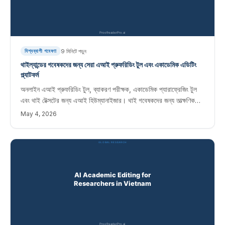
9
মিনিটে পড়ুন
বিশ্বব্যাপী গবেষণা
থাইল্যান্ডের গবেষকদের জন্য সেরা এআই প্রুফরিডিং টুল এবং একাডেমিক এডিটিং
প্ল্যাটফর্ম
অনলাইন এআই প্রুফরিডিং টুল, ব্যাকরণ পরীক্ষক, একাডেমিক প্যারাফ্রেজিং টুল
এবং থাই টেক্সটের জন্য এআই হিউম্যানাইজার। থাই গবেষকদের জন্য তাত্ক্ষণিক
সম্পাদনা সফ্টওয়্যার স্কোপাস এবং ওয়েব অফ সায়েন্স জার্নালে প্রকাশ করছে৷
May 4, 2026