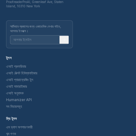
ProofreaderProAI, Greenleaf Ave, Staten
Island, 10310 New York
স্মার্টভাবে প্রকাশের জন্য একাডেমিক লেখার গাইড,
আপনার ইনবক্সে।
টুলস
এআই প্রুফরিডার
এআই টেক্সট হিউম্যানাইজার
এআই প্যারাফ্রেজিং টুল
এআই সামারাইজার
এআই অনুবাদক
Humanizer API
সব ফিচারসমূহ
ফ্রি টুলস
এম ড্যাশ অপসারণকারী
শব্দ গণক