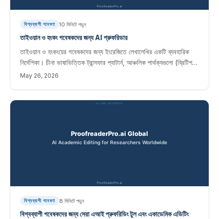
10
মিনিটে পড়ুন
বিশ্বব্যাপী গবেষণা
তাইওয়ান ও হংকং গবেষকদের জন্য AI প্রুফরিডার
তাইওয়ান ও হংকংয়ের গবেষকদের জন্য ইংরেজিতে লেখালেখির একটি ব্যবহারিক
নির্দেশিকা। চীনা ভাষাভিত্তিক ট্রান্সফার প্যাটার্ন, আঞ্চলিক পার্থক্যগুলো (ব্রিটিশ-
প্রভাবিত হংকং বনাম আমেরিকান-প্রভাবিত তাইওয়ান) এবং একটি AI সম্পাদনা
May 26, 2026
কর্মপ্রবাহ আলোচনা করা হয়েছে।
8
মিনিটে পড়ুন
বিশ্বব্যাপী গবেষণা
বিশ্বব্যাপী গবেষকদের জন্য সেরা এআই প্রুফরিডিং টুল এবং একাডেমিক এডিটিং