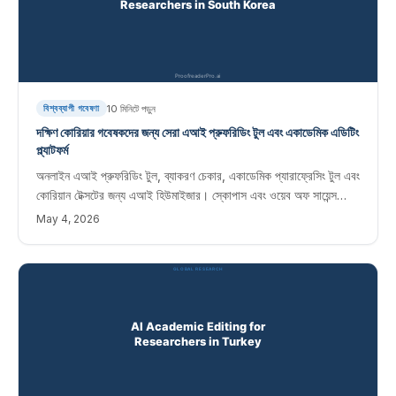
10
মিনিটে পড়ুন
বিশ্বব্যাপী গবেষণা
দক্ষিণ কোরিয়ার গবেষকদের জন্য সেরা এআই প্রুফরিডিং টুল এবং একাডেমিক এডিটিং
প্ল্যাটফর্ম
অনলাইন এআই প্রুফরিডিং টুল, ব্যাকরণ চেকার, একাডেমিক প্যারাফ্রেসিং টুল এবং
কোরিয়ান টেক্সটের জন্য এআই হিউমাইজার। স্কোপাস এবং ওয়েব অফ সায়েন্স
জার্নালে প্রকাশিত কোরিয়ান গবেষকদের জন্য তাত্ক্ষণিক সম্পাদনা সফ্টওয়্যার৷
May 4, 2026