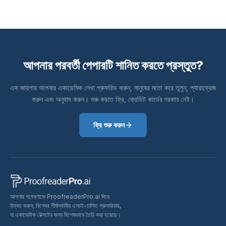
আপনার পরবর্তী পেপারটি শানিত করতে প্রস্তুত?
এক জায়গায় আপনার একাডেমিক লেখা প্রুফরিড করুন, মানুষের মতো করে তুলুন, প্যারাফ্রেজ
করুন এবং অনুবাদ করুন। শুরু করতে ফ্রি, ক্রেডিট কার্ডের দরকার নেই।
ফ্রি শুরু করুন
আপনার গবেষণাকে ProofreaderPro.ai দিয়ে
উন্নত করুন, বিশ্বের শীর্ষস্থানীয় এআই-চালিত প্রুফরিডার,
যা একাডেমিক টেক্সটের জন্য বিশেষভাবে তৈরি করা হয়েছে।