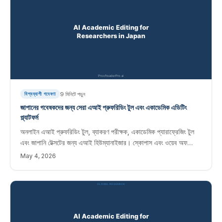
9
মিনিটে পড়ুন
বিশ্বব্যাপী গবেষণা
জাপানের গবেষকদের জন্য সেরা এআই প্রুফরিডিং টুল এবং একাডেমিক এডিটিং
প্ল্যাটফর্ম
অনলাইন এআই প্রুফরিডিং টুল, ব্যাকরণ পরীক্ষক, একাডেমিক প্যারাফ্রেজিং টুল
এবং জাপানি টেক্সটের জন্য এআই হিউম্যানাইজার। স্কোপাস এবং ওয়েব অফ
সায়েন্স জার্নালে প্রকাশিত জাপানি গবেষকদের জন্য তাত্ক্ষণিক সম্পাদনা সফ্টওয়্যার৷
May 4, 2026