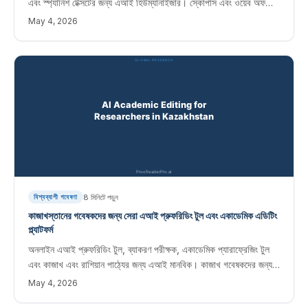
এবং স্প্যানিশ টেক্সটের জন্য এআই হিউম্যানাইজার। স্কোপাস এবং ওয়েব অফ
সায়েন্স জার্নালে প্রকাশিত আর্জেন্টিনার গবেষকদের জন্য তাত্ক্ষণিক সম্পাদনা
May 4, 2026
সফ্টওয়্যার।
8
মিনিটে পড়ুন
বিশ্বব্যাপী গবেষণা
কাজাখস্তানের গবেষকদের জন্য সেরা এআই প্রুফরিডিং টুল এবং একাডেমিক এডিটিং
প্ল্যাটফর্ম
অনলাইন এআই প্রুফরিডিং টুল, ব্যাকরণ পরীক্ষক, একাডেমিক প্যারাফ্রেজিং টুল
এবং কাজাখ এবং রাশিয়ান পাঠ্যের জন্য এআই মানবিক। কাজাখ গবেষকদের জন্য
তাত্ক্ষণিক সম্পাদনা সফ্টওয়্যার স্কোপাস এবং ওয়েব অফ সায়েন্স জার্নালে প্রকাশ
May 4, 2026
করছে৷