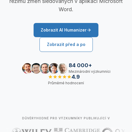
režimu změn sledovaných v aplikaci Microsoft
Word.
Zobrazit AI Humanizer
Zobrazit před a po
84 000+
Mezinárodní výzkumníci
4.9
Průměrné hodnocení
DŮVĚRYHODNÉ PRO VÝZKUMNÍKY PUBLIKUJÍCÍ V