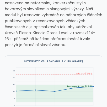
nastavena na neformální, konverzační styl s
hovorovým slovníkem a slangovými výrazy. Náš
modul byl trénován výhradně na odborných článcích
publikovaných v recenzovaných vědeckých
časopisech a je optimalizován tak, aby udržoval
úroveň Flesch-Kincaid Grade Level v rozmezí 14–
16+, přičemž při každém přeformulování trvale
poskytuje formální slovní zásobu.
INTENSITY VS. READABILITY (FK GRADE)
22
AI baseline (FK 20.9)
20
18
Human academic range (FK 13-18)
16
14
12