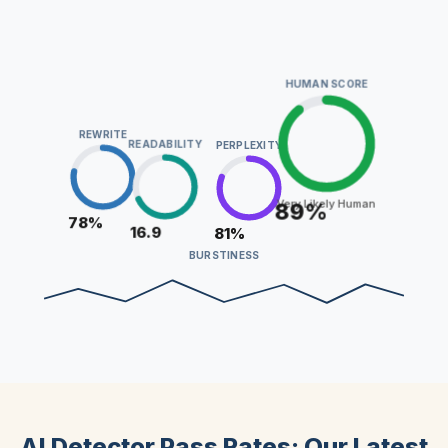
HUMAN SCORE
REWRITE
READABILITY
PERPLEXITY
Very Likely Human
89%
78%
16.9
81%
BURSTINESS
AI Detector Pass Rates: Our Latest