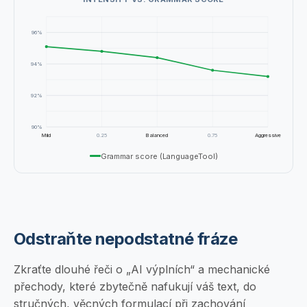
96
%
94
%
92
%
90
%
Mild
0.25
Balanced
0.75
Aggressive
Grammar score (LanguageTool)
Odstraňte nepodstatné fráze
Zkraťte dlouhé řeči o „AI výplních“ a mechanické
přechody, které zbytečně nafukují váš text, do
stručných, věcných formulací při zachování