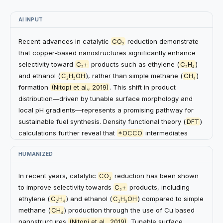
AI INPUT
Recent advances in catalytic
CO₂
reduction demonstrate
that copper-based nanostructures significantly enhance
selectivity toward
C₂+
products such as ethylene (
C₂H₄
)
and ethanol (
C₂H₅OH
), rather than simple methane (
CH₄
)
formation
(Nitopi et al., 2019)
. This shift in product
+
large-scale language models
RECENT:
distribution—driven by tunable surface morphology and
+
hybrid optimization framework
local pH gradients—represents a promising pathway for
sustainable fuel synthesis. Density functional theory (
DFT
)
calculations further reveal that
*OCCO
intermediates
stabilize preferentially on
Cu(100)
facets, lowering the
For example,
large-scale language models
is considered
HUMANIZED
energy barrier for
C–C coupling
(Calle-Vallejo & Koper,
as one of the most important objectives of current deep
2013)
. Notably, incorporating trace
nitrogen
dopants into
learning studies, which are used to improve the quality of
In recent years, catalytic
CO₂
reduction has been shown
the catalyst lattice appears to modulate charge
generation and efficiency (Vaswani et al., 2017; Kaplan et
to improve selectivity towards
C₂+
products, including
distribution, improving
Faradaic efficiency
by upwards of
al., 2020). Since many works use transformer-based
ethylene (
C₂H₄
) and ethanol (
C₂H₅OH
) compared to simple
15%
.
architecture, new training methods should be introduced
methane (
CH₄
) production through the use of Cu based
to deal with overfitting and representation collapse
nanostructures
(Nitopi et al., 2019)
. Tunable surface