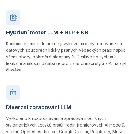
Hybridní motor LLM + NLP + KB
Kombinuje jemně doladěné jazykové modely trénované na
datových souborech lidsky psaných vědeckých prací napříč
všemi obory, pokročilé algoritmy NLP citlivé na syntaxi a
lexikální znalostní databáze pro transformaci stylu z AI na styl
člověka.
Diverzní zpracování LLM
Vyškoleno k rozpoznávání a zpracování odlišných
stylometrických „otisků prstů“ rodin frontierových AI modelů,
včetně OpenAI, Anthropic, Google Gemini, Perplexity, Meta