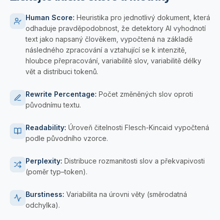
Human Score
:
Heuristika pro jednotlivý dokument, která
odhaduje pravděpodobnost, že detektory AI vyhodnotí
text jako napsaný člověkem, vypočtená na základě
následného zpracování a vztahující se k intenzitě,
hloubce přepracování, variabilitě slov, variabilitě délky
vět a distribuci tokenů.
Rewrite Percentage
:
Počet změněných slov oproti
původnímu textu.
Readability
:
Úroveň čitelnosti Flesch-Kincaid vypočtená
podle původního vzorce.
Perplexity
:
Distribuce rozmanitosti slov a překvapivosti
(poměr typ–token).
Burstiness
:
Variabilita na úrovni věty (směrodatná
odchylka).