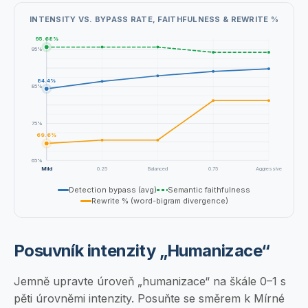
INTENSITY VS. BYPASS RATE, FAITHFULNESS & REWRITE %
95.68
%
95
%
84.4
%
85
%
75
%
69.6
%
65
%
Mild
0.25
Balanced
0.75
Aggressive
Detection bypass (avg)
Semantic faithfulness
Rewrite % (word-bigram divergence)
Posuvník intenzity „Humanizace“
Jemně upravte úroveň „humanizace“ na škále 0–1 s
pěti úrovněmi intenzity. Posuňte se směrem k Mírné