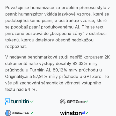
Považuje se humanizace za problém přenosu stylu v
psaní: humanizátor vkládá jazykové vzorce, které se
podobají lidskému psaní, a odstraňuje vzorce, které
se podobají psaní produkovanému AI. Tím se text
přirozeně posouvá do „bezpečné zóny“ v distribuci
tokenů, kterou detektory obecně nedokážou
rozpoznat.
V nedávné benchmarkové studii napříč korpusem 2K
dokumentů naše výstupy dosáhly 92,33% míry
průchodu u Turnitin AI, 89,12% míry průchodu u
Originality.ai a 87,91% míry průchodu u GPTZero. To
vše při zachování sémantické věrnosti vstupního
textu nad 94 %.