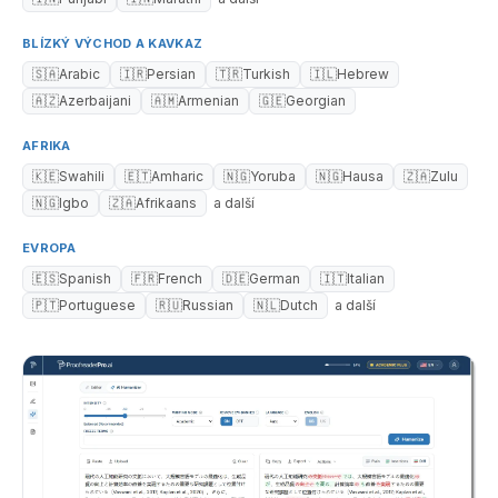
BLÍZKÝ VÝCHOD A KAVKAZ
🇸🇦
Arabic
🇮🇷
Persian
🇹🇷
Turkish
🇮🇱
Hebrew
🇦🇿
Azerbaijani
🇦🇲
Armenian
🇬🇪
Georgian
AFRIKA
🇰🇪
Swahili
🇪🇹
Amharic
🇳🇬
Yoruba
🇳🇬
Hausa
🇿🇦
Zulu
🇳🇬
Igbo
🇿🇦
Afrikaans
a další
EVROPA
🇪🇸
Spanish
🇫🇷
French
🇩🇪
German
🇮🇹
Italian
🇵🇹
Portuguese
🇷🇺
Russian
🇳🇱
Dutch
a další