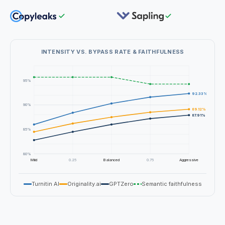
INTENSITY VS. BYPASS RATE & FAITHFULNESS
95
%
92.33
%
90
%
89.12
%
87.91
%
85
%
80
%
Mild
0.25
Balanced
0.75
Aggressive
Turnitin AI
Originality.ai
GPTZero
Semantic faithfulness