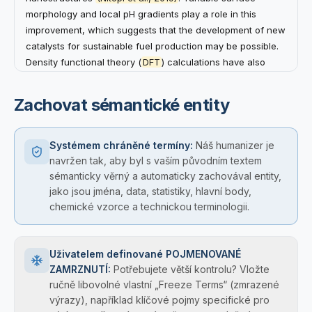
problems. The importance of scaling laws has been
morphology and local pH gradients play a role in this
stressed in some recent studies, such that in addition to
improvement, which suggests that the development of new
the expansion of parameters, the amount of data and
catalysts for sustainable fuel production may be possible.
computation is required to be optimized (Hoffmann et al.,
Density functional theory (
DFT
) calculations have also
2022). A
hybrid optimization framework
with adaptive
revealed that
OCCO
intermediates tend to be more stable
learning rate and gradient noise scale is proposed to
on
Cu(100)
aspects with a lower barrier for
C-C coupling
Zachovat sémantické entity
provide a stable learning process.
(Calle-Vallejo & Koper, 2013)
. Doping the catalyst with
traces of
nitrogen
could potentially improve
Faradaic
efficiency
by upwards of
15%
by influencing the
Systémem chráněné termíny:
Náš humanizer je
distribution of charge.
navržen tak, aby byl s vaším původním textem
sémanticky věrný a automaticky zachovával entity,
jako jsou jména, data, statistiky, hlavní body,
chemické vzorce a technickou terminologii.
Uživatelem definované POJMENOVANÉ
ZAMRZNUTÍ:
Potřebujete větší kontrolu? Vložte
ručně libovolné vlastní „Freeze Terms“ (zmrazené
výrazy), například klíčové pojmy specifické pro