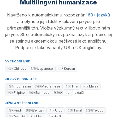
Multilingvní humanizace
Navrženo k automatickému rozpoznání
60+ jazyků
…a plynule jej zlidštit v cílovém jazyce pro
přirozenější tón. Vložte výzkumný text v libovolném
jazyce. Stroj automaticky rozpozná jazyk a přepíše jej
se stejnou akademickou pečlivostí jako angličtinu.
Podporuje také varianty US a UK angličtiny.
VÝCHODNÍ ASIE
🇨🇳
Chinese
🇯🇵
Japanese
🇰🇷
Korean
JIHOVÝCHODNÍ ASIE
🇮🇩
Indonesian
🇻🇳
Vietnamese
🇹🇭
Thai
🇲🇾
Malay
🇵🇭
Filipino
🇲🇲
Burmese
🇰🇭
Khmer
a další
JIŽNÍ A STŘEDNÍ ASIE
🇮🇳
Hindi
🇧🇩
Bengali
🇵🇰
Urdu
🇮🇳
Tamil
🇮🇳
Telugu
🇮🇳
Punjabi
🇮🇳
Marathi
a další