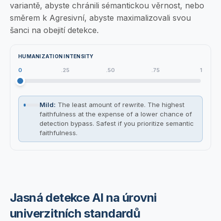
variantě, abyste chránili sémantickou věrnost, nebo
směrem k Agresivní, abyste maximalizovali svou
šanci na obejití detekce.
HUMANIZATION INTENSITY
0
.25
.50
.75
1
Mild
:
The least amount of rewrite. The highest
faithfulness at the expense of a lower chance of
detection bypass. Safest if you prioritize semantic
faithfulness.
Jasná detekce AI na úrovni
univerzitních standardů