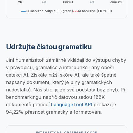
Mild
0.25
Balanced
0.75
Aggressive
Humanized output (FK grade)
AI baseline (FK 20.9)
Udržujte čistou gramatiku
Jiní humanizátoři záměrně vkládají do výstupu chyby
v pravopisu, gramatice a interpunkci, aby obešli
detekci AI. Získáte nižší skóre AI, ale také špatně
napsaný dokument, který je plný gramatických
nedostatků. Náš stroj je ze své podstaty bez chyb. Při
benchmarkingu napříč datovou sadou 188K
dokumentů pomocí
LanguageTool API
prokazuje
94,22% přesnost gramatiky a formátování.
INTENSITY VS. GRAMMAR SCORE