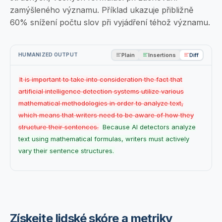
zamýšleného významu. Příklad ukazuje přibližně
60% snížení počtu slov při vyjádření téhož významu.
Plain
Insertions
Diff
HUMANIZED OUTPUT
It is important to take into consideration the fact that
artificial intelligence detection systems utilize various
mathematical methodologies in order to analyze text,
which means that writers need to be aware of how they
structure their sentences.
Because AI detectors analyze
text using mathematical formulas, writers must actively
vary their sentence structures.
Získejte lidské skóre a metriky