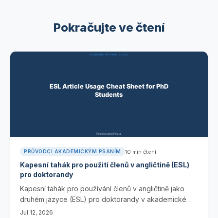
Pokračujte ve čtení
10
min čtení
PRŮVODCI AKADEMICKÝM PSANÍM
Kapesní tahák pro použití členů v angličtině (ESL)
pro doktorandy
Kapesní tahák pro používání členů v angličtině jako
druhém jazyce (ESL) pro doktorandy v akademické
angličtině. Ovládněte pravidla a/an/the a pravidlo pro
Jul 12, 2026