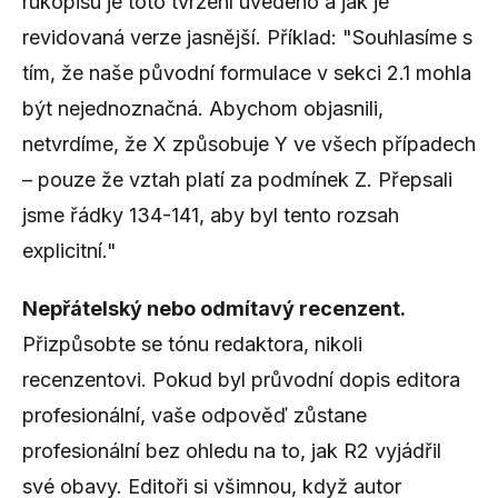
rukopisu je toto tvrzení uvedeno a jak je
revidovaná verze jasnější. Příklad: "Souhlasíme s
tím, že naše původní formulace v sekci 2.1 mohla
být nejednoznačná. Abychom objasnili,
netvrdíme, že X způsobuje Y ve všech případech
– pouze že vztah platí za podmínek Z. Přepsali
jsme řádky 134-141, aby byl tento rozsah
explicitní."
Nepřátelský nebo odmítavý recenzent.
Přizpůsobte se tónu redaktora, nikoli
recenzentovi. Pokud byl průvodní dopis editora
profesionální, vaše odpověď zůstane
profesionální bez ohledu na to, jak R2 vyjádřil
své obavy. Editoři si všimnou, když autor