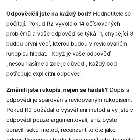
Odpověděli jste na každý bod?
Hodnotitelé se
počítají. Pokud R2 vyvolalo 14 očíslovaných
problémů a vaše odpověď se týká 11, chybějící 3
budou první věcí, kterou budou v revidovaném
rukopisu hledat. I když je vaše odpověď
„nesouhlasíme a zde je důvod“, každý bod
potřebuje explicitní odpověď.
Změnili jste rukopis, nejen se hádali?
Dopis s
odpovědí je spárován s revidovaným rukopisem.
Pokud R2 požádal o vysvětlení metod a vy jste v
odpovědi pouze argumentovali, aniž byste
upravili sekci metod, recenzent to čte jako
odpor. Dokonce i body, které odmítnete, by měly