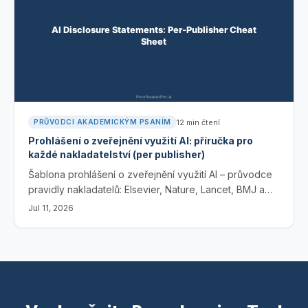
12
min čtení
PRŮVODCI AKADEMICKÝM PSANÍM
Prohlášení o zveřejnění využití AI: příručka pro
každé nakladatelství (per publisher)
Šablona prohlášení o zveřejnění využití AI – průvodce
pravidly nakladatelů: Elsevier, Nature, Lancet, BMJ a
Wiley. Připravená formulace ke zkopírování a přehled
Jul 11, 2026
„per publisher“ pro rok 2026.