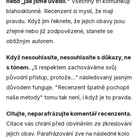
nebo „jak jsme uvedli.“
Všechny tři komunikují
blahosklonně. Recenzent si myslí, že mají
pravdu. Když jim řeknete, že jejich obavy jsou
zřejmé nebo již zodpovězené, stanete se
obtížným autorem.
Když nesouhlasíte, nesouhlasíte s důkazy, ne
s tónem.
„S respektem zachováváme svůj
původní přístup, protože…“ následovaný jasným
důvodem funguje. "Recenzent špatně pochopil
naše metody" tomu tak není, i když je to pravda.
Citujte, neparafrázujte komentář recenzenta.
Citace vás chrání před obviněním ze zkreslování
jejich obav. Parafrázování zve na následné kolo