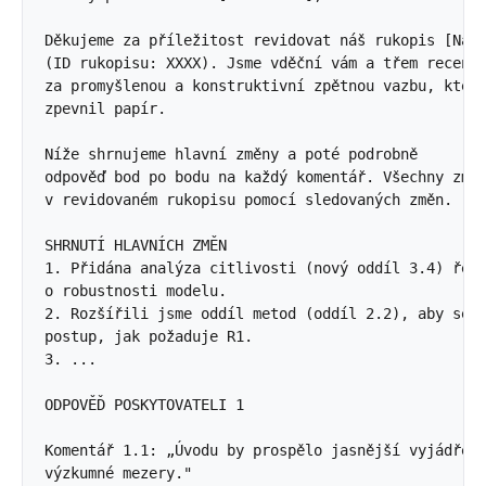
Děkujeme za příležitost revidovat náš rukopis [Náze
(ID rukopisu: XXXX). Jsme vděční vám a třem recenze
za promyšlenou a konstruktivní zpětnou vazbu, která
zpevnil papír. 

Níže shrnujeme hlavní změny a poté podrobně 

odpověď bod po bodu na každý komentář. Všechny změn
v revidovaném rukopisu pomocí sledovaných změn. 

SHRNUTÍ HLAVNÍCH ZMĚN 

1. Přidána analýza citlivosti (nový oddíl 3.4) řeší
o robustnosti modelu. 

2. Rozšířili jsme oddíl metod (oddíl 2.2), aby se o
postup, jak požaduje R1. 

3. ... 

ODPOVĚĎ POSKYTOVATELI 1 

Komentář 1.1: „Úvodu by prospělo jasnější vyjádření
výzkumné mezery." 
