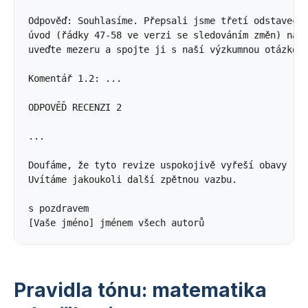
Odpověď: Souhlasíme. Přepsali jsme třetí odstavec 

úvod (řádky 47-58 ve verzi se sledováním změn) na e
uveďte mezeru a spojte ji s naší výzkumnou otázkou.
Komentář 1.2: ... 

ODPOVĚĎ RECENZI 2 

... 

Doufáme, že tyto revize uspokojivě vyřeší obavy rec
Uvítáme jakoukoli další zpětnou vazbu. 

s pozdravem 

Pravidla tónu: matematika