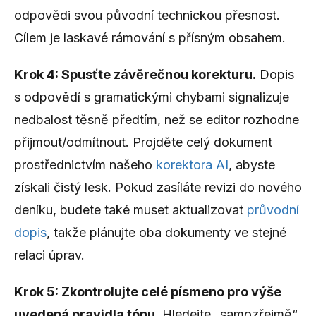
odpovědi svou původní technickou přesnost.
Cílem je laskavé rámování s přísným obsahem.
Krok 4: Spusťte závěrečnou korekturu.
Dopis
s odpovědí s gramatickými chybami signalizuje
nedbalost těsně předtím, než se editor rozhodne
přijmout/odmítnout. Projděte celý dokument
prostřednictvím našeho
korektora AI
, abyste
získali čistý lesk. Pokud zasíláte revizi do nového
deníku, budete také muset aktualizovat
průvodní
dopis
, takže plánujte oba dokumenty ve stejné
relaci úprav.
Krok 5: Zkontrolujte celé písmeno pro výše
uvedená pravidla tónu.
Hledejte „samozřejmě“,