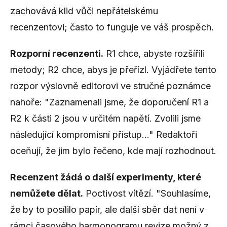
zachovává klid vůči nepřátelskému
recenzentovi; často to funguje ve váš prospěch.
Rozporní recenzenti.
R1 chce, abyste rozšířili
metody; R2 chce, abys je přeřízl. Vyjádřete tento
rozpor výslovně editorovi ve stručné poznámce
nahoře: "Zaznamenali jsme, že doporučení R1 a
R2 k části 2 jsou v určitém napětí. Zvolili jsme
následující kompromisní přístup..." Redaktoři
oceňují, že jim bylo řečeno, kde mají rozhodnout.
Recenzent žádá o další experimenty, které
nemůžete dělat.
Poctivost vítězí. "Souhlasíme,
že by to posílilo papír, ale další sběr dat není v
rámci časového harmonogramu revize možný z