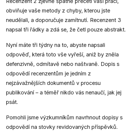
Recenzent 2 zjevně špatně přečetl vaši práci,
obviňuje vaše metody z chyby, kterou jste
neudělali, a doporučuje zamítnutí. Recenzent 3
napsal tři řádky a zdá se, že četl pouze abstrakt.
Nyní máte tři týdny na to, abyste napsali
odpověď, která toto vše vyřeší, aniž by zněla
defenzivně, odmítavě nebo naštvaně. Dopis s
odpovědí recenzentům je jedním z
nejzávažnějších dokumentů v procesu
publikování – a téměř nikdo vás nenaučí, jak jej
psát.
Pomohli jsme výzkumníkům navrhnout dopisy s
odpovědí na stovky revidovaných příspěvků.