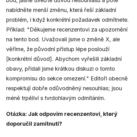
bod, jasně uveďte důvod nesouhlasu a poté
nabídněte menší změnu, která řeší základní
problém, i když konkrétní požadavek odmítnete.
Příklad: "Děkujeme recenzentovi za upozornění
na tento bod. Uvažovali jsme o změně X, ale
věříme, že původní přístup lépe poslouží
[konkrétní důvod]. Abychom vyřešili základní
obavy, přidali jsme krátkou diskuzi o tomto
kompromisu do sekce omezení." Editoři obecně
respektují dobře odůvodněný nesouhlas; jsou
méně trpěliví s tvrdohlavým odmítáním.
Otázka: Jak odpovím recenzentovi, který
doporučil zamítnutí?