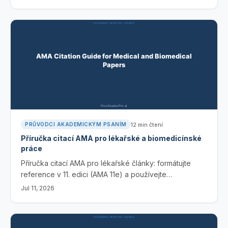
nulový člen, vyhněte se častým chybám a zachyťte je
pomocí nástrojů s umělou inteligencí.
12
min čtení
PRŮVODCI AKADEMICKÝM PSANÍM
Příručka citací AMA pro lékařské a biomedicínské
práce
Příručka citací AMA pro lékařské články: formátujte
reference v 11. edici (AMA 11e) a používejte
superskriptové citace v textu pro časopisy, knihy,
Jul 11, 2026
webové stránky i zdroje z oblasti AI, včetně šablon.