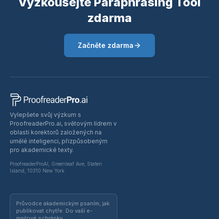
Vyzkoušejte Paraphrasing Tool
zdarma
Začněte zdarma
Vylepšete svůj výzkum s
ProofreaderPro.ai, světovým lídrem v
oblasti korektorů založených na
umělé inteligenci, přizpůsobeným
pro akademické texty.
ProofreaderProAI, Greenleaf Ave, Staten
Island, 10310 New York
Průvodce akademickým psaním, jak
publikovat chytře. Do vaší e-
mailové schránky.