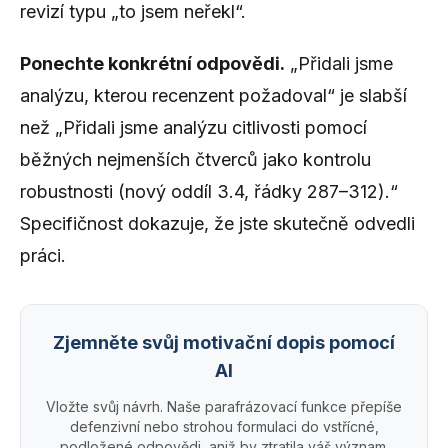
revizí typu „to jsem neřekl“.
Ponechte konkrétní odpovědi.
„Přidali jsme
analýzu, kterou recenzent požadoval“ je slabší
než „Přidali jsme analýzu citlivosti pomocí
běžných nejmenších čtverců jako kontrolu
robustnosti (nový oddíl 3.4, řádky 287–312).“
Specifičnost dokazuje, že jste skutečně odvedli
práci.
Zjemněte svůj motivační dopis pomocí
AI
Vložte svůj návrh. Naše parafrázovací funkce přepíše
defenzivní nebo strohou formulaci do vstřícné,
podložené odpovědi, aniž by ztratila váš význam.