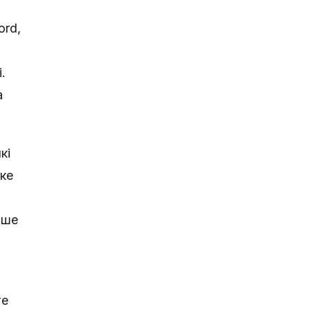
ord,
.
а
кі
яке
ише
те