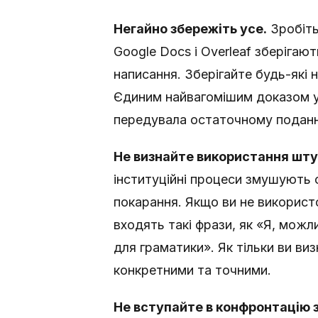
Негайно збережіть усе.
Зробіть
Google Docs і Overleaf зберігаю
написання. Зберігайте будь-які 
Єдиним найвагомішим доказом у 
передувала остаточному поданн
Не визнайте використання штуч
інституційні процеси змушують 
покарання. Якщо ви не використ
входять такі фрази, як «Я, мож
для граматики». Як тільки ви ви
конкретними та точними.
Не вступайте в конфронтацію з