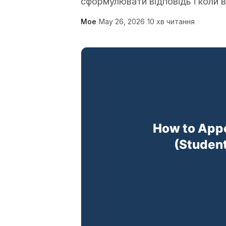
сформулювати відповідь і коли 
Moe
|
May 26, 2026
|
10
хв читання