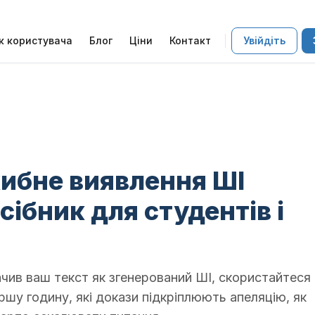
к користувача
Блог
Ціни
Контакт
Увійдіть
ибне виявлення ШІ
сібник для студентів і
чив ваш текст як згенерований ШІ, скористайтеся
шу годину, які докази підкріплюють апеляцію, як