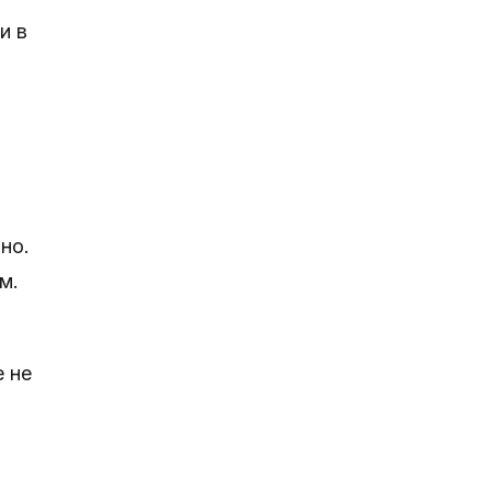
и в
но.
м.
е не