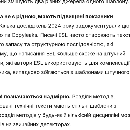
ни змішують два різних джерела одного шаблону.
а не є рідною, мають підвищені показники
Кілька досліджень 2024 року задокументували цю
ero та Copyleaks. Писачі ESL часто створюють текст
о запасу та структурною послідовністю, які
му, що написання ESL «більше схоже на штучний
и, які автори ESL використовують для компенсації
ника, випадково збігаються з шаблонами штучного
EM позначаються надмірно.
Розділи методів,
овані технічні тексти мають спільні шаблони з
озділ методів у будь-якій кількісній дисципліні мо
в на звичайних детекторах.