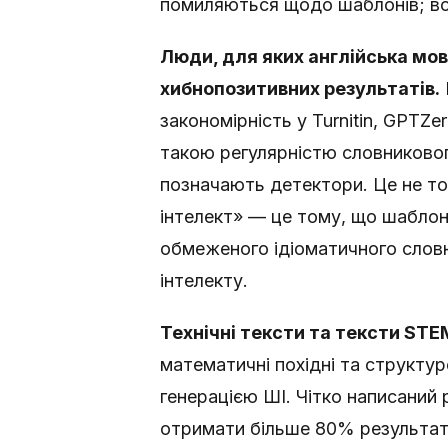
помиляються щодо шаблонів; во
Люди, для яких англійська мов
хибнопозитивних результатів.
закономірність у Turnitin, GPTZ
такою регулярністю словниковог
позначають детектори. Це не то
інтелект» — це тому, що шаблон
обмеженого ідіоматичного слов
інтелекту.
Технічні тексти та тексти ST
математичні похідні та структур
генерацією ШІ. Чітко написаний р
отримати більше 80% результаті