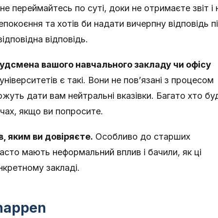
не переймайтесь по суті, доки не отримаєте звіт і 
епокоєння та хотів би надати вичерпну відповідь п
відповідна відповідь.
будсмена вашого навчального закладу чи офісу
університетів є такі. Вони не пов’язані з процесом
жуть дати вам нейтральні вказівки. Багато хто бу
ічах, якщо ви попросите.
, яким ви довіряєте.
Особливо до старших
часто мають неформальний вплив і бачили, як ці
кретному закладі.
 happen