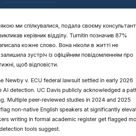
якою ми спілкувалися, подала своєму консультан
 викликав керівник відділу. Turnitin позначив 87%
аписала кожне слово. Вона ніколи в житті не
залишила зустріч із офіційним повідомленням про
тижні, щоб відповісти.
he Newby v. ECU federal lawsuit settled in early 2026
ive AI detection. UC Davis publicly acknowledged a pat
ting. Multiple peer-reviewed studies in 2024 and 2025
flag non-native English speakers at significantly eleva
ers writing in formal academic register get flagged m
detection tools suggest.