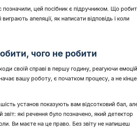
 позначили, цей посібник є підручником. Що робит
 виграють апеляції, як написати відповідь і коли
обити, чого не робити
коди своїй справі в першу годину, реагуючи емоцій
начає вашу роботу, є початком процесу, а не кінце
шість установ показують вам відсотковий бал, ал
й звіт: які речення було позначено, який детектор
оли. Ви маєте на це право. Без звіту не напишеш