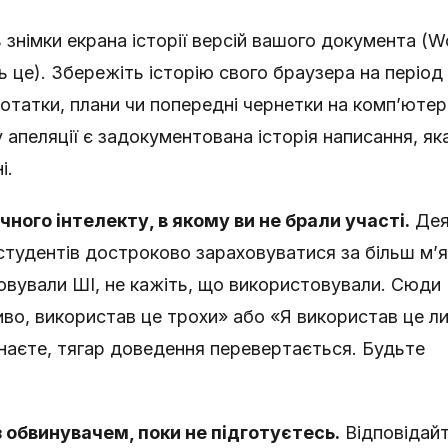
 знімки екрана історії версій вашого документа (W
ть це). Збережіть історію свого браузера на період
нотатки, плани чи попередні чернетки на комп’ютері
апеляції є задокументована історія написання, як
і.
ного інтелекту, в якому ви не брали участі.
Дея
студентів достроково зараховуватися за більш м’
овували ШІ, не кажіть, що використовували. Сюди
ливо, використав це трохи» або «Я використав це л
знаєте, тягар доведення перевертається. Будьте
 обвинувачем, поки не підготуєтесь.
Відповідай