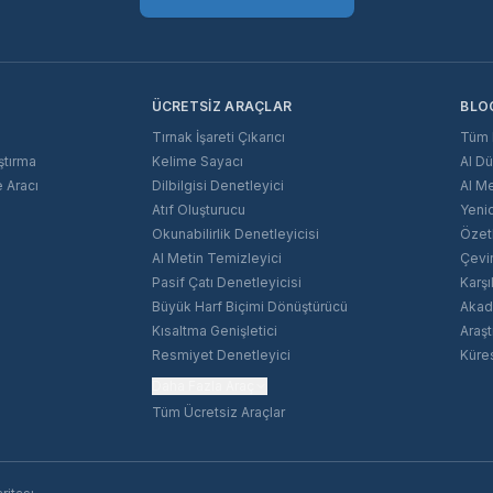
ÜCRETSIZ ARAÇLAR
BLO
Tırnak İşareti Çıkarıcı
Tüm 
ştırma
Kelime Sayacı
AI D
 Aracı
Dilbilgisi Denetleyici
AI Me
Atıf Oluşturucu
Yeni
Okunabilirlik Denetleyicisi
Özet
AI Metin Temizleyici
Çevir
Pasif Çatı Denetleyicisi
Karşı
Büyük Harf Biçimi Dönüştürücü
Akad
Kısaltma Genişletici
Araşt
Resmiyet Denetleyici
Küre
Daha Fazla Araç
Tüm Ücretsiz Araçlar