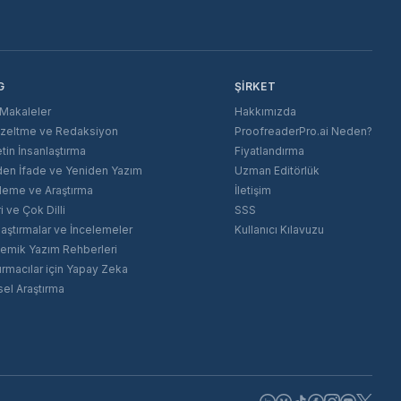
G
ŞIRKET
Makaleler
Hakkımızda
üzeltme ve Redaksiyon
ProofreaderPro.ai Neden?
tin İnsanlaştırma
Fiyatlandırma
den İfade ve Yeniden Yazım
Uzman Editörlük
leme ve Araştırma
İletişim
i ve Çok Dilli
SSS
laştırmalar ve İncelemeler
Kullanıcı Kılavuzu
emik Yazım Rehberleri
ırmacılar için Yapay Zeka
sel Araştırma