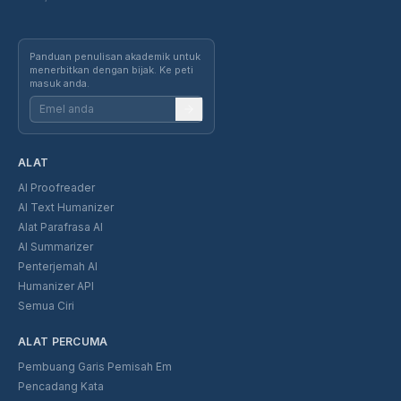
Panduan penulisan akademik untuk
menerbitkan dengan bijak. Ke peti
masuk anda.
ALAT
AI Proofreader
AI Text Humanizer
Alat Parafrasa AI
AI Summarizer
Penterjemah AI
Humanizer API
Semua Ciri
ALAT PERCUMA
Pembuang Garis Pemisah Em
Pencadang Kata