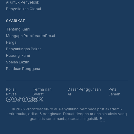
AI untuk Penyelidik
Penyelidikan Global
SYARIKAT
Tentang Kami
Mengapa ProofreaderPro.ai
Harga
Penyuntingan Pakar
Hubungi kami
Soalan Lazim
Panduan Pengguna
Polisi
Terma dan
Dasar Penggunaan
Peta
Privasi
Syarat
AI
Laman
©
2026
ProofreaderPro.ai.
Penyunting pembaca pruf akademik
terkemuka, editor & penginsan. Dibuat dengan
❤️
dan sintaksis yang
gramatis serta mantap secara linguistik
🌳s