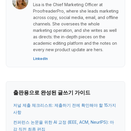
Lisa is the Chief Marketing Officer at
ProofreaderPro, where she leads marketing
across copy, social media, email, and offline
channels. She oversees the whole
marketing operation, and she writes as well
as directs: the in-depth pieces on the
academic editing platform and the notes on
every new product update are hers.
LinkedIn
출판용으로 완성된 글쓰기 가이드
저널 제출 체크리스트: 제출하기 전에 확인해야 할 15가지
사항
컨퍼런스 논문을 위한 AI 교정 (IEEE, ACM, NeurIPS): 마
감 직전 최종 편집