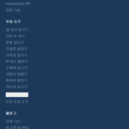
Humanizer API
전체 기능
무료 도구
엠 대시 제거기
단어 수 세기
문법 검사기
인용문 생성기
가독성 검사기
AI 워드 클리너
수동태 검사기
대문자 변환기
축약어 확장기
격식성 검사기
더 많은 도구
모든 무료 도구
블로그
전체 기사
AI 교정 및 편집