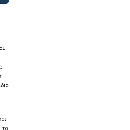
ου
ς
η
ίδιο
ροι
 το