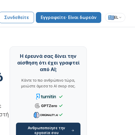
Συνδεθείτε
Εγγραφείτε· Είναι δωρεάν
EL
Η έρευνά σας δίνει την
αίσθηση ότι έχει γραφτεί
από AI;
ό
Κάντε το πιο ανθρώπινο τώρα,
μειώστε άμεσα το AI σκορ σας.
ε
ιστή
Ανθρωποποίησε την
εργασία σου