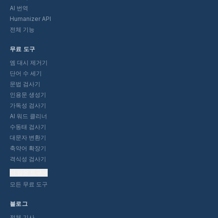
AI 번역
Humanizer API
전체 기능
무료 도구
엠 대시 제거기
단어 수 세기
문법 검사기
인용문 생성기
가독성 검사기
AI 워드 클리너
수동태 검사기
대문자 변환기
축약어 확장기
격식성 검사기
더 많은 도구
모든 무료 도구
블로그
전체 기사