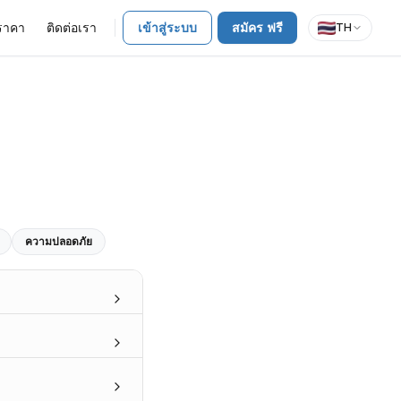
ราคา
ติดต่อเรา
เข้าสู่ระบบ
สมัคร ฟรี
TH
ความปลอดภัย
ProofreaderPro.ai ใช้ AI ตรวจจับและแก้ไขข้
ించిన AI ఆధారిత ప్రూఫ్
ProofreaderPro.ai ใช้ปัญญาประดิษฐ์แบบสร้
ProofreaderPro.ai สามารถจัดการการอ้างอิงแล
కి సహాయపడుతుంది,
ขนาดเล็ก (SLMs) ที่มุ่งเน้นการวิจัย ซึ่งผ่า
మరియు వాటిని Microsoft
ข้อผิดพลาดทางไวยากรณ์ เสนอการปรับปรุงด้าน
ี่ต้องการให้แน่ใจว่า
ใช่, ProofreaderPro.ai สามารถจดจำและรักษา
ి అంతర్జాతీయ, ఆంగ్లేతర
เพื่อปรับปรุงความน่าอ่านโดยรวม
ProofreaderPro.ai ตรวจสอบการลอกเลียนหรื
มข้อเสนองานวิจัย
แนะนำการแก้ไขรูปแบบเพื่อให้แน่ใจว่าการอ้า
్ట్ ప్రూఫ్ రీడింగ్,