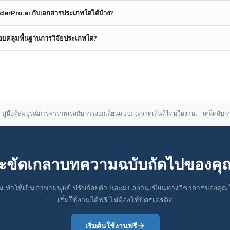
ధనా పరిష్కారాలను సరళతరం చేయడానికి సమగ్రమైన మరియు వినియోగదారు అనుకూలమైన
วจสอบไวยากรณ์ทั่วไปที่เพิ่มความสามารถด้วย AI, ProofreaderPro.ai ได้รับกา
derPro.ai กับเอกสารประเภทใดได้บ้าง?
ใช้โมเดลภาษาขั้นสูงที่ได้รับการฝึกอบรมด้วยชุดข้อมูลของข้อความวิชาการเพื่อให
รงสร้างทางวิชาการที่คาดหวังในบทความวิจัย
รับการออกแบบมาเพื่อจัดการเอกสารทางวิชาการและวิชาชีพที่หลากหลาย รวมถึงง
บคลุมพื้นฐานการวิจัยประเภทใด?
ความการประชุม ข้อเสนอโครงการวิจัย การบ้าน บทในหนังสือ บทความ และแม้แต่
ิชาการเพื่อการส่งต้นฉบับ เตรียมต้นฉบับสำหรับการตีพิมพ์ หรือขัดเกลาเอกสารวิ
ับหลากหลายสาขาวิชาการ ได้แก่: สาขา STEM: ฟิสิกส์, ชีววิทยา, เคมี, คณิตศาส
หล่านั้นเขียนอย่างดี ไม่มีข้อผิดพลาด และมีความถูกต้องทางวิชาการ
. สังคมศาสตร์: จิตวิทยา, สังคมวิทยา, มานุษยวิทยา, รัฐศาสตร์ และเศรษฐศาสตร์
, วรรณกรรม, ภาษาศาสตร์ และศิลปะ. สุขภาพและการแพทย์: การพยาบาล, สาธารณ
ิจและการจัดการ: การตลาด, การเงิน, การบัญชี และการศึกษาด้านองค์กร. เครื่องมือ
และเฉพาะทางในทุกสาขา.
คู่มือที่สมบูรณ์
การพาราฟเรสกับการลอกเลียนแบบ: จะวาดเส้นที่ไหนในงานเขียนทางวิชาการ
่จะขัดเกลาบทความฉบับถัดไปของคุณ
 ทำให้เป็นภาษามนุษย์ ปรับถ้อยคำ และแปลงานเขียนทางวิชาการของคุณใน
เริ่มใช้งานได้ฟรี ไม่ต้องใช้บัตรเครดิต
เริ่มต้นใช้งานฟรี