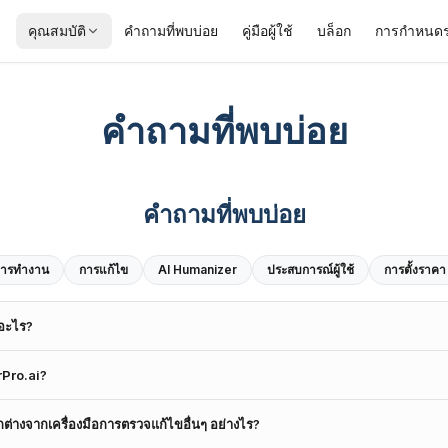
คุณสมบัติ
คำถามที่พบบ่อย
คู่มือผู้ใช้
บล็อก
การกำหนด
คำถามที่พบบ่อย
คำถามที่พบบ่อย
นการทำงาน
การแก้ไข
AI Humanizer
ประสบการณ์ผู้ใช้
การตั้งราคา
อะไร?
 ఇతర విద్యా రచయితల అవసరాలకు ప్రత్యేకంగా అనుగుణంగా ఉండేలా అకాడమిక్ లు సృష్ట
rPro.ai?
కులు, పీజీ విద్యార్థులు, మరియు ప్రొఫెసర్లకు వారి మాన్యుస్క్రిప్ట్ లను మెరుగుపరచడాని
పరిష్కరిస్తుంది. అదనపు లక్షణాలలో సులభమైన సమీక్ష కోసం ట్రాక్ చేసిన మార్పులు 
อกแบบมาสำหรับนักวิจัย นักวิชาการ ศาสตราจารย์ และนักศึกษาระดับบัณฑิตศึกษาท
ర్థ్యం ఉన్నాయి. ఇది బహుభాషా టెక్స్ట్ ప్రాసెసింగ్ మద్దతును కూడా అందిస్తుంది, ఇద
่างจากเครื่องมือการตรวจแก้ไขอื่นๆ อย่างไร?
ามมาตรฐานทางวิชาการสูง เป็นเครื่องมือที่มีประโยชน์อย่างยิ่งสำหรับผู้ที่เตรีย
ంగా చేస్తుంది. ProofreaderPro.ai అనేది ప్రచురణ లేదా సమర్పణకు ముందు మాన్యుస్క్రిప
 ดุษฎีนิพนธ์ หรือเนื้อหาทางวิชาการอื่นๆ