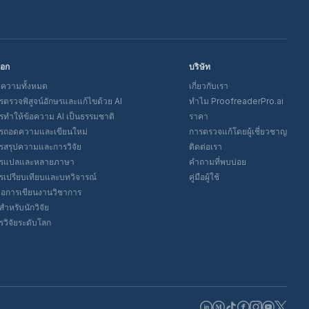
็อก
บริษัท
ความทั้งหมด
เกี่ยวกับเรา
รตรวจพิสูจน์อักษรและแก้ไขด้วย AI
ทำไม ProofreaderPro.ai
รทำให้ข้อความ AI เป็นธรรมชาติ
ราคา
รถอดความและเขียนใหม่
การตรวจแก้โดยผู้เชี่ยวชาญ
รสรุปความและการวิจัย
ติดต่อเรา
รแปลและหลายภาษา
คำถามที่พบบ่อย
รเปรียบเทียบและบทวิจารณ์
คู่มือผู้ใช้
่มือการเขียนงานวิชาการ
สำหรับนักวิจัย
รวิจัยระดับโลก