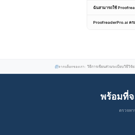
ఎడిటింగ్, మరియు పరిశో
แตกต่างจากเครื่องมือตร
ฉันสามารถใช้ Proofrea
การเขียนเชิงวิชาการ มัน
จะสอดคล้องกับโทนและโค
ProofreaderPro.ai ได้
ProofreaderPro.ai ครอ
วารสาร วิทยานิพนธ์ บท
คุณจะกำลังปรับปรุงงานว
ProofreaderPro.ai รองร
ช่วยให้มั่นใจว่าเอกสารเ
และวิทยาการคอมพิวเตอร์
ประวัติศาสตร์, ปรัชญา
การวิจัยทางคลินิก. ธุรก
จัดการภาษาเชิงเทคนิค
วิธีการเขียนส่วนระเบียบวิธีวิจัย: 
จากบล็อกของเรา:
พร้อมที
ตรวจทาน