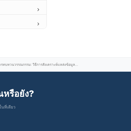
 వేదిక.
รปรับแต่งโดยเฉพาะสำหรับ
ProofreaderPro.ai มุ่งเน้นที่การพิสูจน์อักษ
ProofreaderPro.ai รักษาน้ำเสียงทางวิชาการห
้แน่ใจว่าการแก้ไขที่ทำ
เครื่องมือตรวจสอบการลอกเลียนแบบแบบบูรณากา
านวิจัย บทความใน
ใช่, ProofreaderPro.ai รับรองน้ำเสียงที่เป
ฉันสามารถตรวจสอบการเปลี่ยนแปลงที่ทำกับข้อค
คำแถลงส่วนตัว ไม่ว่า
เมื่อเหมาะสม
ชาชีพ ProofreaderPro.ai
ตร์, วิศวกรรมศาสตร์
ใช่, การแก้ไขทั้งหมดที่ทำใน ProofreaderPro.
ฉันสามารถประมวลผลได้ครั้งละกี่คำ?
. มนุษยศาสตร์:
ด้วยสีแดงพร้อมขีดทับ คุณสามารถคลิกที่การเปล
สุข, เภสัชวิทยา และ
หรือปฏิเสธเป็นกลุ่ม นอกจากนี้ คุณสามารถใช้ปุ่
คุณสามารถประมวลผลได้สูงสุด 1000 คำในครั้งเดี
นี้ได้รับการฝึกฝนให้
ทั้งเอกสาร การเปลี่ยนแปลงที่ติดตามทั้งหมดสาม
ข้อความที่อัปโหลดผ่านไฟล์ AI Humanizer รองร
แผน Academic Plus
เคล็ดลับการทบทวนวรรณกรรม: วิธีการสังเคราะห์แหล่งข้อมูลอย่างมีประสิทธิภาพ
หรือยัง?
ที่เดียว