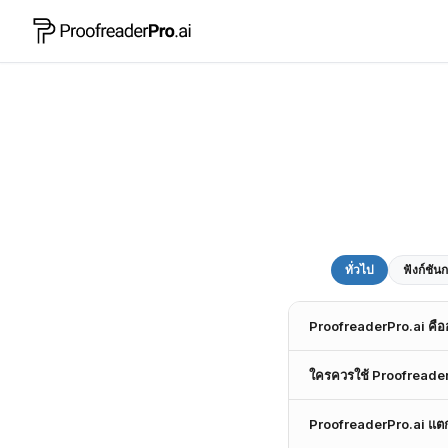
ทั่วไป
ฟังก์ชั
ProofreaderPro.ai คือ
ProofreaderPro.ai అనేది
ใครควรใช้ Proofreade
రీడింగ్ వేదిక. ఇది పరిశోధ
ముఖ్యమైన భాషా సమస్యలను 
ProofreaderPro.ai ถูกอ
Word కి ఎగుమతి చేయగల సామ
ProofreaderPro.ai แตกต
ต้นฉบับของพวกเขาเป็นไปต
పరిశోధనలకు నమ్మదగిన సాధన
บทความวิจัย วิทยานิพนธ์