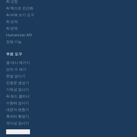
AI 교정
AI 텍스트 인간화
AI 바꿔 쓰기 도구
AI 요약
AI 번역
Humanizer API
전체 기능
무료 도구
엠 대시 제거기
단어 수 세기
문법 검사기
인용문 생성기
가독성 검사기
AI 워드 클리너
수동태 검사기
대문자 변환기
축약어 확장기
격식성 검사기
더 많은 도구