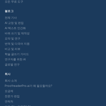
모든 무료 도구
블로그
전체 기사
AI 교정 및 편집
AI 텍스트 인간화
바꿔 쓰기 및 재작성
요약 및 연구
번역 및 다국어 지원
비교 및 리뷰
학술 글쓰기 가이드
연구자를 위한 AI
글로벌 연구
회사
회사 소개
ProofreaderPro.ai가 왜 필요할까요?
요금제
전문가 편집
연락처