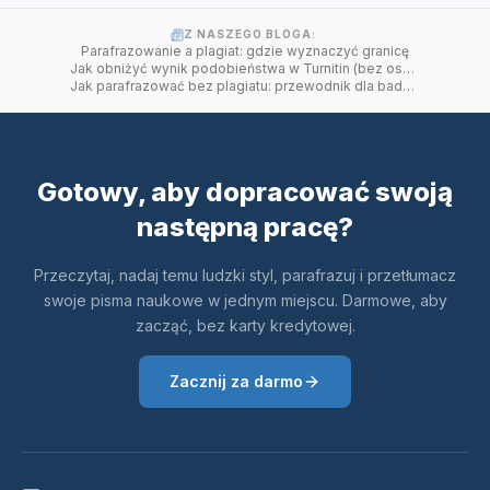
Z NASZEGO BLOGA:
Parafrazowanie a plagiat: gdzie wyznaczyć granicę
Jak obniżyć wynik podobieństwa w Turnitin (bez oszustwa)
Jak parafrazować bez plagiatu: przewodnik dla badaczy
Gotowy, aby dopracować swoją
następną pracę?
Przeczytaj, nadaj temu ludzki styl, parafrazuj i przetłumacz
swoje pisma naukowe w jednym miejscu. Darmowe, aby
zacząć, bez karty kredytowej.
Zacznij za darmo