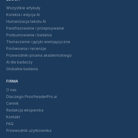
Wszystkie artykuły
Korekta i edycja AI
Humanizacja tekstu AI
Parafrazowanie i przepisywanie
Podsumowanie i badania
Tłumaczenie i języki wielojęzyczne
Porównania i recenzje
Przewodniki pisania akademickiego
AI dla badaczy
Globalne badania
FIRMA
O nas
Dlaczego ProofreaderPro.ai
Cennik
Redakcja ekspercka
Kontakt
FAQ
Przewodnik użytkownika