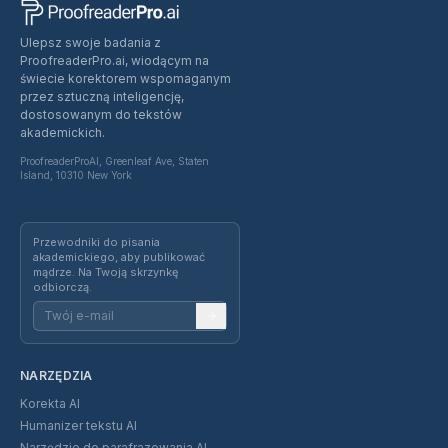
Ulepsz swoje badania z
ProofreaderPro.ai, wiodącym na
świecie korektorem wspomaganym
przez sztuczną inteligencję,
dostosowanym do tekstów
akademickich.
ProofreaderProAI, Greenleaf Ave, Staten
Island, 10310 New York
Przewodniki do pisania
akademickiego, aby publikować
mądrze. Na Twoją skrzynkę
odbiorczą.
NARZĘDZIA
Korekta AI
Humanizer tekstu AI
Narzędzie do parafrazowania AI