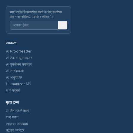
स्मार्ट तरीके से प्रकाशित करने के लिए शैक्षणिक
लेखन मार्गदर्शिकाएँ, आपके इनबॉक्स में।
उपकरण
AI Proofreader
AI टेक्स्ट ह्यूमनाइज़र
AI पुनर्कथन उपकरण
AI सारांशकर्ता
AI अनुवादक
Humanizer API
सभी फीचर्स
मुफ़्त टूल्स
एम डैश हटाने वाला
शब्द गणक
व्याकरण जांचकर्ता
उद्धरण जनरेटर