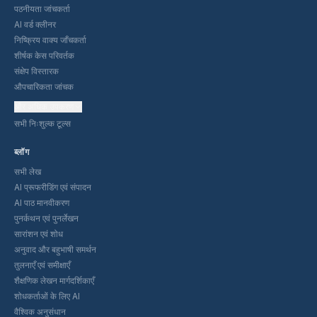
पठनीयता जांचकर्ता
AI वर्ड क्लीनर
निष्क्रिय वाक्य जाँचकर्ता
शीर्षक केस परिवर्तक
संक्षेप विस्तारक
औपचारिकता जांचक
और अधिक उपकरण
सभी निःशुल्क टूल्स
ब्लॉग
सभी लेख
AI प्रूफरीडिंग एवं संपादन
AI पाठ मानवीकरण
पुनर्कथन एवं पुनर्लेखन
सारांशन एवं शोध
अनुवाद और बहुभाषी समर्थन
तुलनाएँ एवं समीक्षाएँ
शैक्षणिक लेखन मार्गदर्शिकाएँ
शोधकर्ताओं के लिए AI
वैश्विक अनुसंधान