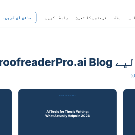
ئی
بلاگ
قیمتوں کا تعین
رابطہ کریں
سائن ان کریں۔
ے AI
roofreaderPro.ai Blog