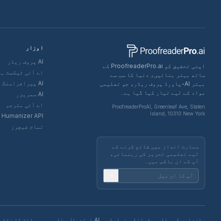
اوزار
AI پروف ریڈر
اپنی تحقیق کو ProofreaderPro.ai کے
اے آئی ٹیکسٹ ہ
ساتھ بہتر بنائیں، دنیا کا سب سے
AI پیرافراسنگ ٹول
بہتر AI-پاورڈ پروف ریڈر، جو تعلیمی
مواد کے لیے تیار کیا گیا ہے۔
AI سمریزر
اے آئی مترجم
ProofreaderProAI, Greenleaf Ave, Staten
Island, 10310 New York
Humanizer API
تمام فیچرز
سمارٹ انداز میں شائع کرنے کے
لیے تعلیمی تحریر کی رہنمائی،
آپ کے ان باکس میں۔
رازداری کی پالیسی
شرائط و ضوابط
AI استعمال پالیسی
سائٹ کا نقشہ