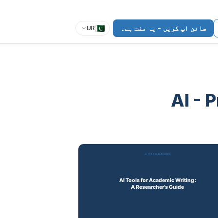
سائن اپ کریں - یہ مفت ہے۔
UR
- P