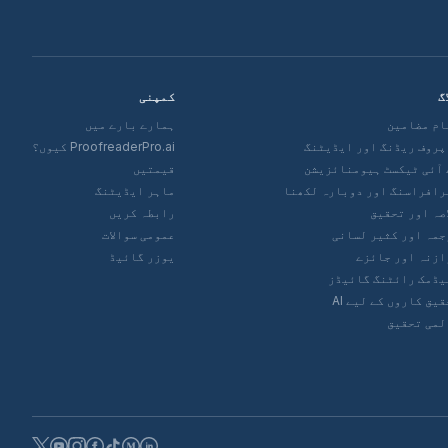
گ
کمپنی
ام مضامین
ہمارے بارے میں
ProofreaderPro.ai کیوں؟
 آئی ٹیکسٹ ہیومنائزیشن
قیمتیں
رافراسنگ اور دوبارہ لکھنا
ماہر ایڈیٹنگ
اصہ اور تحقیق
رابطہ کریں
جمہ اور کثیر لسانی
عمومی سوالات
ازنہ اور جائزے
یوزر گائیڈ
یڈمک رائٹنگ گائیڈز
یق کاروں کے لیے AI
لمی تحقیق