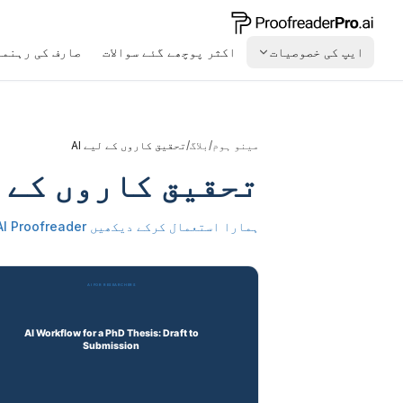
ایپ کی خصوصیات
اکثر پوچھے گئے سوالات
صارف کی رہنما
مینو ہوم
/
بلاگ
/
تحقیق کاروں کے لیے AI
تحقیق کاروں کے لی
ہمارا استعمال کرکے دیکھیں
AI Proofreader