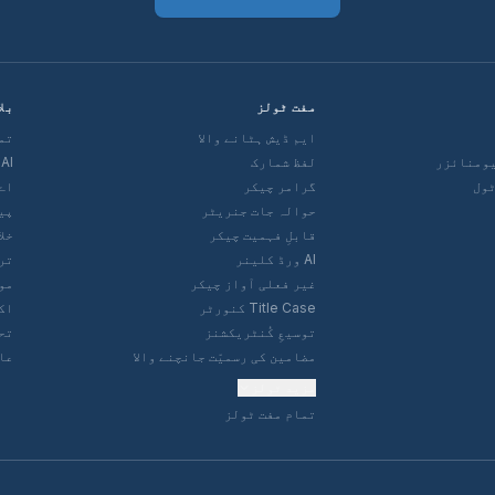
مفت ٹولز
بلا
ایم ڈیش ہٹانے والا
تم
یومنائزر
لفظ شمارک
AI پروف ریڈنگ اور ایڈیٹنگ
گرامر چیکر
اے
حوالہ جات جنریٹر
پی
قابلِ فہمیت چیکر
خل
AI ورڈ کلینر
تر
غیر فعلی آواز چیکر
مو
Title Case کنورٹر
اک
توسیعِ کُنٹریکشنز
تحق
مضامین کی رسمیّت جانچنے والا
عا
مزید ٹولز
تمام مفت ٹولز