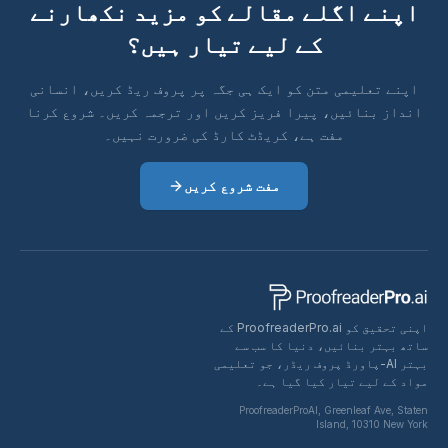
اگلے مقالے کو مزید نکھارنے
کے لیے تیار ہیں؟
می متن کو ایک ہی جگہ پر پروف ریڈ کریں، انسانی
ئیں، پیرا فریز کریں اور ترجمہ کریں۔ شروع کرنا
مفت ہے، کریڈٹ کارڈ کی ضرورت نہیں۔
مفت شروع کریں
اپنی تحقیق کو ProofreaderPro.ai کے
ائیں، دنیا کا سب سے
A-پاورڈ پروف ریڈر، جو تعلیمی
تیار کیا گیا ہے۔
ProofreaderProAI, Greenl
Island, 