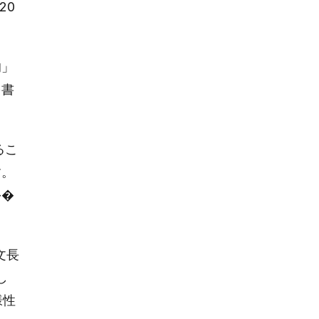
20
的」
を書
るこ
す。
��
文長
し
様性