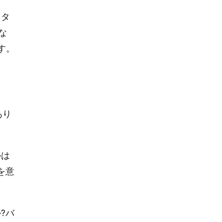
イタ
な
す。
あり
ルは
を意
?バ