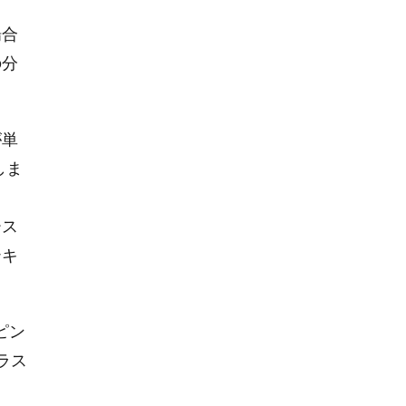
場合
の分
が単
しま
ース
テキ
ピン
ラス