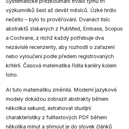
Systematické přezkoumání trvalo týmu tří
výzkumníků šest až devět měsíců. Úzké hrdlo
nečetlo – bylo to prověřování. Dvanáct tisíc
abstraktů získaných z PubMed, Embase, Scopus
a Cochrane, z nichž každý potřebuje dva
nezávislé recenzenty, aby rozhodli o zařazení
nebo vyloučení podle předem registrovaných
kritérií. Časová matematika řídila kariéry kolem
toho.
AI tuto matematiku změnila. Moderní jazykové
modely dokážou zobrazit abstrakty během
několika sekund, extrahovat studijní
charakteristiky z fulltextových PDF během
několika minut a shrnout je do stovek článků