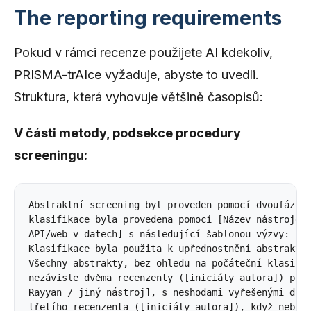
The reporting requirements
Pokud v rámci recenze použijete AI kdekoliv,
PRISMA-trAIce vyžaduje, abyste to uvedli.
Struktura, která vyhovuje většině časopisů:
V části metody, podsekce procedury
screeningu:
Abstraktní screening byl proveden pomocí dvoufázové
klasifikace byla provedena pomocí [Název nástroje, 
API/web v datech] s následující šablonou výzvy: "[p
Klasifikace byla použita k upřednostnění abstraktů 
Všechny abstrakty, bez ohledu na počáteční klasifik
nezávisle dvěma recenzenty ([iniciály autora]) pomo
Rayyan / jiný nástroj], s neshodami vyřešenými disk
třetího recenzenta ([iniciály autora]), když nebylo