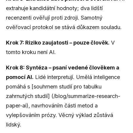
extrahuje kandidátní hodnoty; dva lidští
recenzenti ověřují proti zdroji. Samotný
ověřovací protokol se stává důkazem souladu.
Krok 7: Riziko zaujatosti – pouze člověk.
V
tomto kroku není AI.
Krok 8: Syntéza – psaní vedené člověkem a
pomocí AI.
Lidé interpretují. Umělá inteligence
pomáhá s [souhrnem studií pro tabulku
zahrnutých studií] (/blog/summarize-research-
paper-ai), navrhováním části metod a
vylepšováním prózy. Věcný výklad zůstává
lidský.