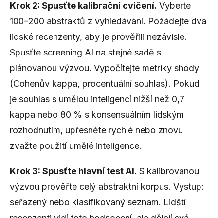
Krok 2: Spusťte kalibrační cvičení.
Vyberte
100–200 abstraktů z vyhledávání. Požádejte dva
lidské recenzenty, aby je prověřili nezávisle.
Spusťte screening AI na stejné sadě s
plánovanou výzvou. Vypočítejte metriky shody
(Cohenův kappa, procentuální souhlas). Pokud
je souhlas s umělou inteligencí nižší než 0,7
kappa nebo 80 % s konsensuálním lidským
rozhodnutím, upřesněte rychlé nebo znovu
zvažte použití umělé inteligence.
Krok 3: Spusťte hlavní test AI.
S kalibrovanou
výzvou prověřte celý abstraktní korpus. Výstup:
seřazený nebo klasifikovaný seznam. Lidští
recenzenti vidí toto hodnocení, ale dělají svá