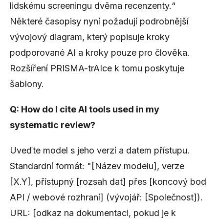
lidskému screeningu dvěma recenzenty.“
Některé časopisy nyní požadují podrobnější
vývojový diagram, který popisuje kroky
podporované AI a kroky pouze pro člověka.
Rozšíření PRISMA-trAIce k tomu poskytuje
šablony.
Q: How do I cite AI tools used in my
systematic review?
Uveďte model s jeho verzí a datem přístupu.
Standardní formát: "[Název modelu], verze
[X.Y], přístupný [rozsah dat] přes [koncový bod
API / webové rozhraní] (vývojář: [Společnost]).
URL: [odkaz na dokumentaci, pokud je k