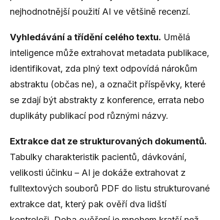
nejhodnotnější použití AI ve většině recenzí.
Vyhledávání a třídění celého textu.
Umělá
inteligence může extrahovat metadata publikace,
identifikovat, zda plný text odpovídá nárokům
abstraktu (občas ne), a označit příspěvky, které
se zdají být abstrakty z konference, errata nebo
duplikáty publikací pod různými názvy.
Extrakce dat ze strukturovaných dokumentů.
Tabulky charakteristik pacientů, dávkování,
velikosti účinku – AI je dokáže extrahovat z
fulltextových souborů PDF do listu strukturované
extrakce dat, který pak ověří dva lidští
kontroloři. Doba ověření je mnohem kratší než