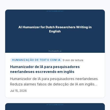
9
min de leitura
HUMANIZAÇÃO DE TEXTO COM IA
Humanizador de IA para pesquisadores
neerlandeses escrevendo em inglês
Humanizador de IA para pesquisadores neerlandeses.
Reduza alarmes falsos de detecção de IA em inglês
influenciado pelo neerlandês, mantenha o sentido e as
Jul 15, 2026
citações, e faça a divulgação com honestidade.