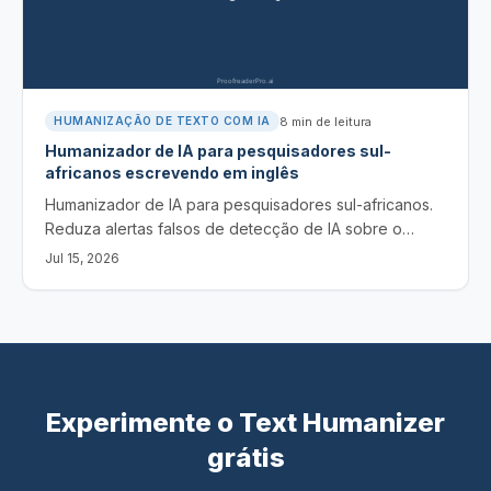
8
min de leitura
HUMANIZAÇÃO DE TEXTO COM IA
Humanizador de IA para pesquisadores sul-
africanos escrevendo em inglês
Humanizador de IA para pesquisadores sul-africanos.
Reduza alertas falsos de detecção de IA sobre o
inglês sul-africano, mantenha o seu sentido e as
Jul 15, 2026
citações e faça uma declaração honesta do uso de IA.
Experimente o Text Humanizer
grátis