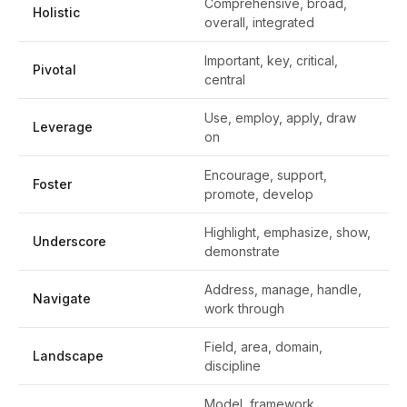
Comprehensive, broad,
Holistic
overall, integrated
Important, key, critical,
Pivotal
central
Use, employ, apply, draw
Leverage
on
Encourage, support,
Foster
promote, develop
Highlight, emphasize, show,
Underscore
demonstrate
Address, manage, handle,
Navigate
work through
Field, area, domain,
Landscape
discipline
Model, framework,