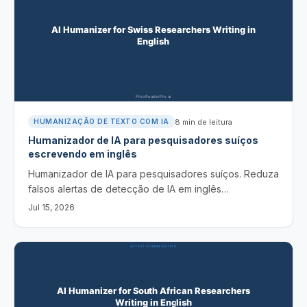
8
min de leitura
HUMANIZAÇÃO DE TEXTO COM IA
Humanizador de IA para pesquisadores suíços
escrevendo em inglês
Humanizador de IA para pesquisadores suíços. Reduza
falsos alertas de detecção de IA em inglês
influenciado pelo alemão e pelo francês, preservando
Jul 15, 2026
significado e citações, e com divulgação honesta.