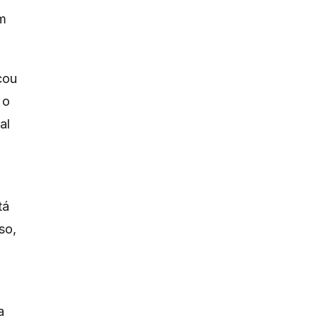
em
cou
 o
al
tá
so,
a