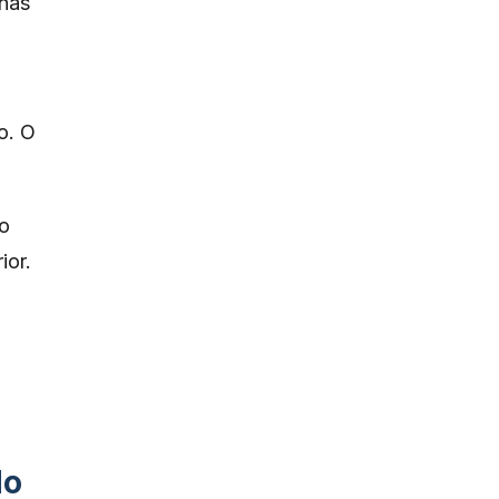
enas
o. O
to
ior.
do