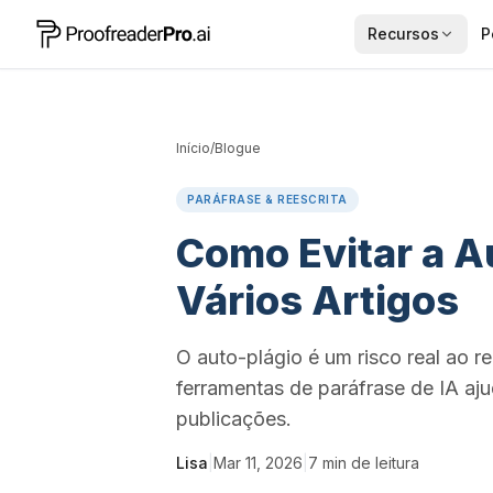
Recursos
P
Início
/
Blogue
PARÁFRASE & REESCRITA
Como Evitar a A
Vários Artigos
O auto-plágio é um risco real ao r
ferramentas de paráfrase de IA aj
publicações.
Lisa
|
Mar 11, 2026
|
7
min de leitura