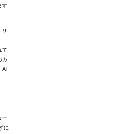
ます
トリ
せ
れて
のカ
AI
ター
ずに