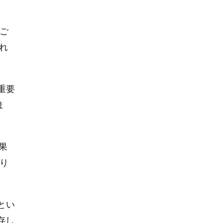
ご
われ
重要
ま
果
より
とい
存し