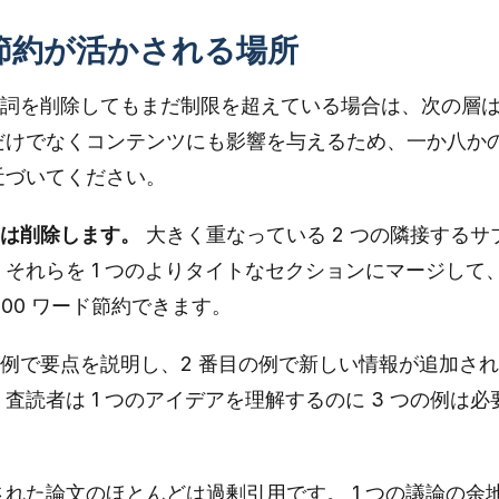
な節約が活かされる場所
詞を削除してもまだ制限を超えている場合は、次の層
だけでなくコンテンツにも影響を与えるため、一か八か
近づいてください。
は削除します。
大きく重なっている 2 つの隣接するサ
それらを 1 つのよりタイトなセクションにマージして
200 ワード節約できます。
の例で要点を説明し、2 番目の例で新しい情報が追加さ
査読者は 1 つのアイデアを理解するのに 3 つの例は必
れた論文のほとんどは過剰引用です。 1 つの議論の余