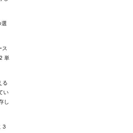
つ選
ース
 単
える
てい
存し
 3