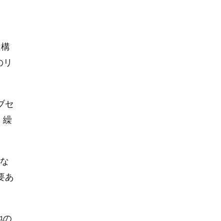
は構
のリ
ブセ
、繰
れな
要あ
地の