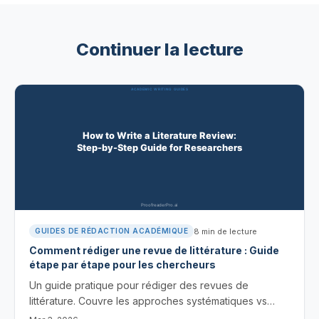
Continuer la lecture
8
min de lecture
GUIDES DE RÉDACTION ACADÉMIQUE
Comment rédiger une revue de littérature : Guide
étape par étape pour les chercheurs
Un guide pratique pour rédiger des revues de
littérature. Couvre les approches systématiques vs
narratives, l'organisation des sources et les techniques