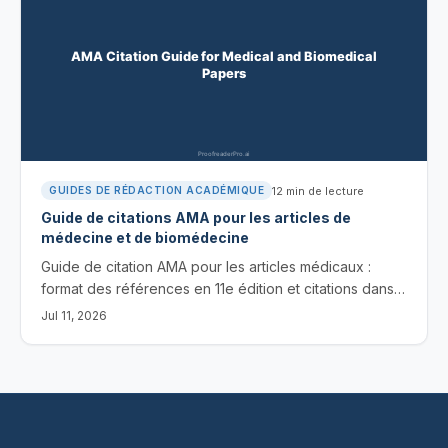
12
min de lecture
GUIDES DE RÉDACTION ACADÉMIQUE
Guide de citations AMA pour les articles de
médecine et de biomédecine
Guide de citation AMA pour les articles médicaux :
format des références en 11e édition et citations dans
le texte en exposant pour les revues, les livres, les
Jul 11, 2026
sites web et les sources liées à l’IA, avec des modèles.