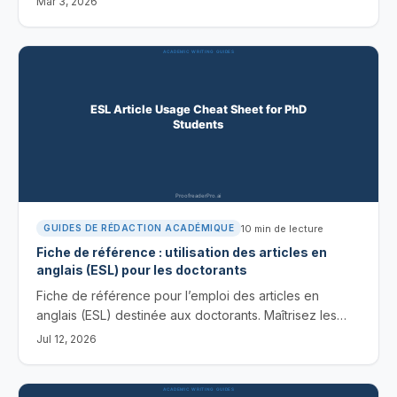
Mar 3, 2026
de synthèse.
10
min de lecture
GUIDES DE RÉDACTION ACADÉMIQUE
Fiche de référence : utilisation des articles en
anglais (ESL) pour les doctorants
Fiche de référence pour l’emploi des articles en
anglais (ESL) destinée aux doctorants. Maîtrisez les
règles de « a/an/the » et de l’absence d’article, évitez
Jul 12, 2026
les erreurs fréquentes et repérez-les grâce à des
outils d’IA.