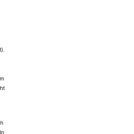
1
).
em
ht
ch
In