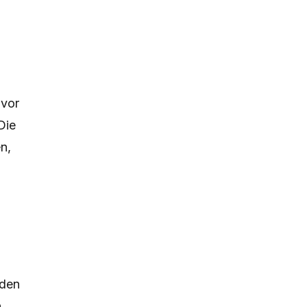
 vor
Die
n,
 den
n