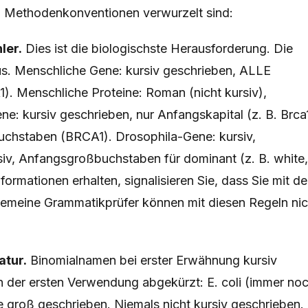
n Methodenkonventionen verwurzelt sind:
ler.
Dies ist die biologischste Herausforderung. Die
us. Menschliche Gene: kursiv geschrieben, ALLE
1
). Menschliche Proteine: Roman (nicht kursiv),
: kursiv geschrieben, nur Anfangskapital (z. B.
Brca
uchstaben (BRCA1). Drosophila-Gene: kursiv,
siv, Anfangsgroßbuchstaben für dominant (z. B.
white
,
formationen erhalten, signalisieren Sie, dass Sie mit d
lgemeine Grammatikprüfer können mit diesen Regeln nic
atur.
Binomialnamen bei erster Erwähnung kursiv
h der ersten Verwendung abgekürzt:
E. coli
(immer no
e groß geschrieben. Niemals nicht kursiv geschrieben. 