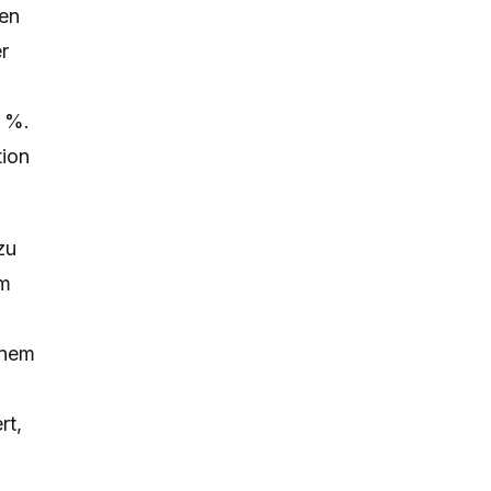
gen
r
5 %.
tion
zu
em
inem
rt,