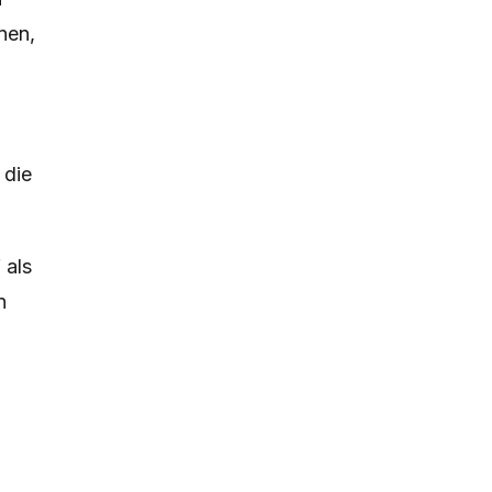
nen,
 die
 als
n