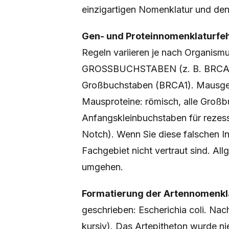
einzigartigen Nomenklatur und de
Gen- und Proteinnomenklaturfeh
Regeln variieren je nach Organism
GROSSBUCHSTABEN (z. B.
BRCA
Großbuchstaben (BRCA1). Mausgene
Mausproteine: römisch, alle Großb
Anfangskleinbuchstaben für rezes
Notch
). Wenn Sie diese falschen In
Fachgebiet nicht vertraut sind. Al
umgehen.
Formatierung der Artennomenkl
geschrieben:
Escherichia coli
. Nac
kursiv). Das Artepitheton wurde ni