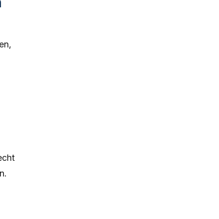
n
en,
echt
n.